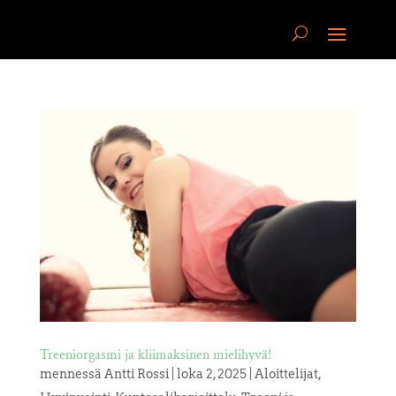
Treeniorgasmi ja kliimaksinen mielihyvä!
mennessä
Antti Rossi
|
loka 2, 2025
|
Aloittelijat
,