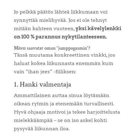
Jo pelkkä päätös lähteä liikkumaan voi
synnyttää mielihyvää. Jos ei ole tehnyt
mitään kahteen vuoteen,
yksi kävelylenkki
on 100 % parannus nykytilanteeseen.
Miten saavutat oman “jumppagasmin”?
Tässä muutama konkreettinen vinkki, jos
haluat kokea liikunnasta enemmän kuin
vain “ihan jees” -fiiliksen:
1. Hanki valmentaja
Ammattilainen auttaa sinua löytämään
oikean rytmin ja etenemään turvallisesti.
Hyvä ohjaaja motivoi ja tekee harjoittelusta
mielekkäämpää – se on iso askel kohti
pysyvää liikunnan iloa.