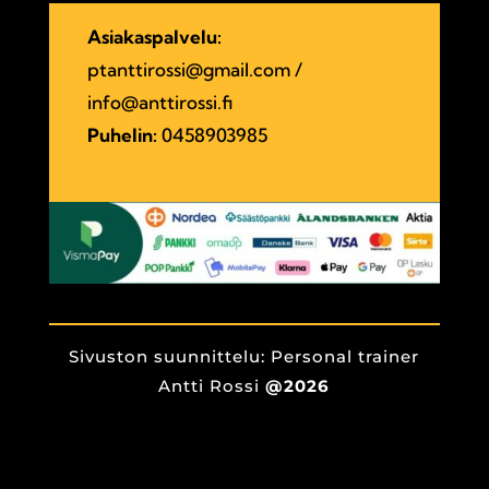
Asiakaspalvelu:
ptanttirossi@gmail.com
/
info@anttirossi.fi
Puhelin:
0458903985
Sivuston suunnittelu: Personal trainer
Antti Rossi
@2026