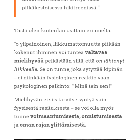
pitkäkestoisessa hikitreenissä.”
Tästä olen kuitenkin osittain eri mieltä.
Jo ylipainoinen, liikkumattomuutta pitkään
kokenut ihminen voi tuntea
valtavaa
mielihyvää
pelkästään siitä, että
on lähtenyt
liikkeelle.
Se on tunne, joka sytyttää kipinän
– ei niinkään fysiologinen reaktio vaan
psykologinen palkinto: “Minä tein sen!”
Mielihyvän ei siis tarvitse syntyä vain
fyysisestä rasituksesta – se voi olla myös
tunne
voimaantumisesta, onnistumisesta
ja oman rajan ylittämisestä.