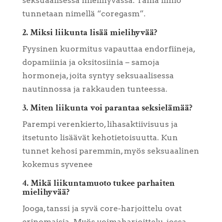
seksuaalisessa mielihyvässä. Tämä ilmiö
tunnetaan nimellä “coregasm”.
2. Miksi liikunta lisää mielihyvää?
Fyysinen kuormitus vapauttaa endorfiineja,
dopamiinia ja oksitosiinia – samoja
hormoneja, joita syntyy seksuaalisessa
nautinnossa ja rakkauden tunteessa.
3. Miten liikunta voi parantaa seksielämää?
Parempi verenkierto, lihasaktiivisuus ja
itsetunto lisäävät kehotietoisuutta. Kun
tunnet kehosi paremmin, myös seksuaalinen
kokemus syvenee
4. Mikä liikuntamuoto tukee parhaiten
mielihyvää?
Jooga, tanssi ja syvä core-harjoittelu ovat
erinomaisia. Myös voimaharjoittelu, jossa