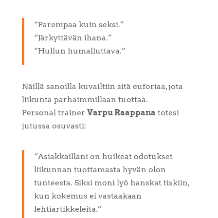
“Parempaa kuin seksi.”
“Järkyttävän ihana.”
“Hullun humalluttava.”
Näillä sanoilla kuvailtiin sitä euforiaa, jota
liikunta parhaimmillaan tuottaa.
Personal trainer
Varpu Raappana
totesi
jutussa osuvasti:
“Asiakkaillani on huikeat odotukset
liikunnan tuottamasta hyvän olon
tunteesta. Siksi moni lyö hanskat tiskiin,
kun kokemus ei vastaakaan
lehtiartikkeleita.”