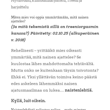
Hyvinvointi
,
Kuntosaliharjoittelu
,
Treeni ja
harjoittelu
Miten mies voi oppia ymmärtämään, mitä nainen
ajattelee?
(Ja mitä tekemistä sillä on treeniorgasmin
kanssa?) Päivitetty: 02.10.25 (alkuperäinen
v. 2018)
Rehellisesti – yrittääkö mies oikeasti
ymmärtää, mitä nainen ajattelee? Se
kuulostaa lähes mahdottomalta tehtävältä.
Mutta onko se kuitenkaan täysin toivotonta?
Ehkä ei. Yksi yllättävän toimiva keino päästä
edes askeleen lähemmäksi naisen
ajatusmaailmaa on lukea…
naistenlehtiä.
Kyllä, luit oikein.
Naistenlehdistä paljastuu paljon – myös miesten