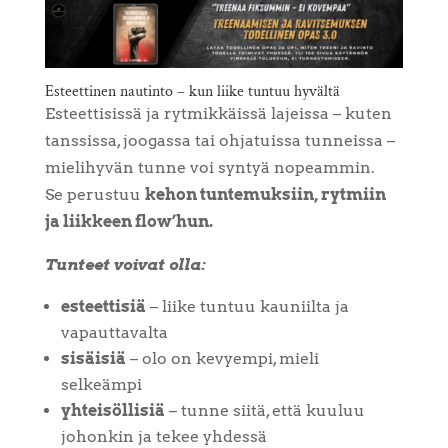
Esteettinen nautinto – kun liike tuntuu hyvältä
Esteettisissä ja rytmikkäissä lajeissa – kuten
tanssissa, joogassa tai ohjatuissa tunneissa –
mielihyvän tunne voi syntyä nopeammin.
Se perustuu
kehon tuntemuksiin, rytmiin
ja liikkeen flow’hun.
Tunteet voivat olla:
esteettisiä
– liike tuntuu kauniilta ja
vapauttavalta
sisäisiä
– olo on kevyempi, mieli
selkeämpi
yhteisöllisiä
– tunne siitä, että kuuluu
johonkin ja tekee yhdessä