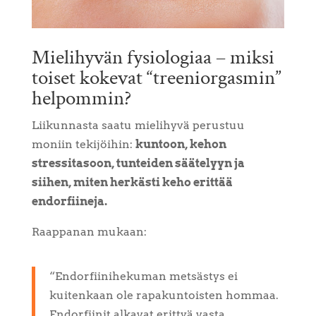
Mielihyvän fysiologiaa – miksi
toiset kokevat “treeniorgasmin”
helpommin?
Liikunnasta saatu mielihyvä perustuu
moniin tekijöihin:
kuntoon, kehon
stressitasoon, tunteiden säätelyyn ja
siihen, miten herkästi keho erittää
endorfiineja.
Raappanan mukaan:
“Endorfiinihekuman metsästys ei
kuitenkaan ole rapakuntoisten hommaa.
Endorfiinit alkavat erittyä vasta