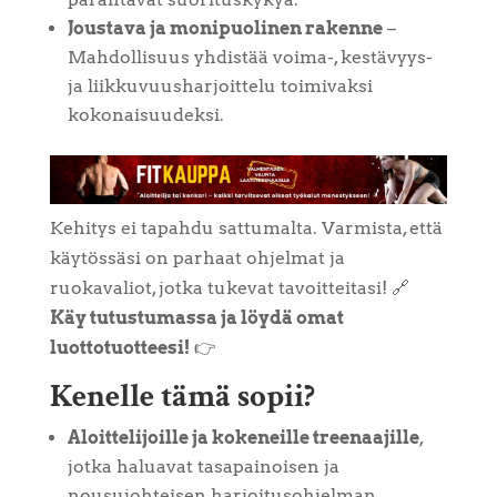
Joustava ja monipuolinen rakenne
–
Mahdollisuus yhdistää voima-, kestävyys-
ja liikkuvuusharjoittelu toimivaksi
kokonaisuudeksi.
Kehitys ei tapahdu sattumalta. Varmista, että
käytössäsi on parhaat ohjelmat ja
ruokavaliot, jotka tukevat tavoitteitasi! 🔗
Käy tutustumassa ja löydä omat
luottotuotteesi!
👉
Kenelle tämä sopii?
Aloittelijoille ja kokeneille treenaajille
,
jotka haluavat tasapainoisen ja
nousujohteisen harjoitusohjelman.