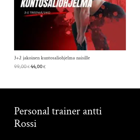
3+2 jakoinen kuntosaliohjelma naisille
Alkuperäinen
Nykyinen
99,00
€
44,00
€
hinta
hinta
oli:
on:
99,00 €.
44,00 €.
Personal trainer antti
Rossi