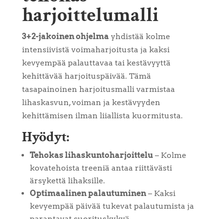
harjoittelumalli
3+2-jakoinen ohjelma
yhdistää kolme
intensiivistä voimaharjoitusta ja kaksi
kevyempää palauttavaa tai kestävyyttä
kehittävää harjoituspäivää. Tämä
tasapainoinen harjoitusmalli varmistaa
lihaskasvun, voiman ja kestävyyden
kehittämisen ilman liiallista kuormitusta.
Hyödyt:
Tehokas lihaskuntoharjoittelu
– Kolme
kovatehoista treeniä antaa riittävästi
ärsykettä lihaksille.
Optimaalinen palautuminen
– Kaksi
kevyempää päivää tukevat palautumista ja
parantavat suorituskykyä.