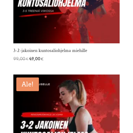
3-2-jakoinen kuntosaliohjelma miehille
Alkuperäinen
Nykyinen
99,00
€
49,00
€
hinta
hinta
oli:
on:
99,00 €.
49,00 €.
Ale!