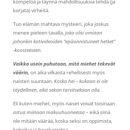
kömpelöä ja täynnä mahdollisuuksia tehdä (ja
korjata) virheitä.
Tuo elämän mahtava mysteeri, joka joskus
menee pieleen tavalla,
joka olisi omiaan
johonkin kotivideoiden ”epäonnistuneet hetket”
-koosteeseen.
Vaikka usein puhutaan, mitä miehet tekevät
väärin,
on aika vilkaista rehellisesti myös
naisten suuntaan.
Koska hei – kukaan ei ole
täydellinen, eikä seksin tarvitsekaan olla.
Eli kuten miehet, myös naiset voivat toisinaan
astua miinaan makuuhuoneessa
– eikä siinä
ole mitään väärää, koska seksi on oppimista,
kokeilua ja hauskanpitoa.