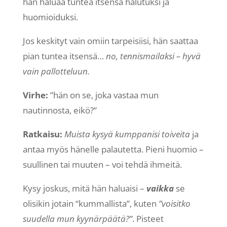
hän haluaa tuntea itsensä halutuksi ja
huomioiduksi.
Jos keskityt vain omiin tarpeisiisi, hän saattaa
pian tuntea itsensä…
no, tennismailaksi – hyvä
vain pallotteluun.
Virhe:
”hän on se, joka vastaa mun
nautinnosta, eikö?”
Ratkaisu:
Muista kysyä kumppanisi toiveita
ja
antaa myös hänelle palautetta. Pieni huomio –
suullinen tai muuten – voi tehdä ihmeitä.
Kysy joskus, mitä hän haluaisi –
vaikka
se
olisikin jotain “kummallista”, kuten
”voisitko
suudella mun kyynärpäätä?”
. Pisteet