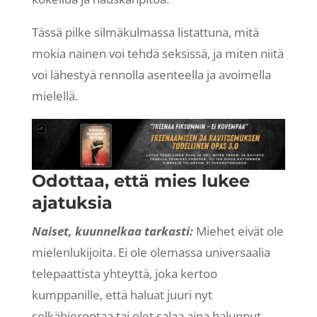
Tässä pilke silmäkulmassa listattuna, mitä
mokia nainen voi tehdä seksissä, ja miten niitä
voi lähestyä rennolla asenteella ja avoimella
mielellä.
Odottaa, että mies lukee
ajatuksia
Naiset, kuunnelkaa tarkasti:
Miehet eivät ole
mielenlukijoita. Ei ole olemassa universaalia
telepaattista yhteyttä, joka kertoo
kumppanille, että haluat juuri nyt
selkähierontaa tai olet salaa aina halunnut