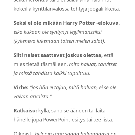
kokeilla kynttilänvalossa tehtyjä joogaliikkeitä.
Seksi ei ole mikään Harry Potter -elokuva,
eikä kukaan ole syntynyt legilimanssiksi
(kykenevä lukemaan toisen mielen salat).
Silti naiset saattavat joskus olettaa,
että
mies tietää täsmälleen,
mitä haluat, tarvitset
ja missä tahdissa kaikki tapahtuu.
Virhe:
”jos hän ei tajua, mitä haluan, ei se ole
vaivan arvoista.”
Ratkaisu:
kyllä, sano se ääneen tai laita
hänelle jopa PowerPoint-esitys tai tee lista.
Oikeasti,
helpoin tapa saada haluamansa on