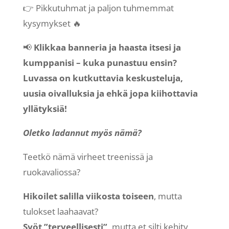
👉 Pikkutuhmat ja paljon tuhmemmat
kysymykset 🔥
📢
Klikkaa banneria ja haasta itsesi ja
kumppanisi – kuka punastuu ensin?
Luvassa on kutkuttavia keskusteluja,
uusia oivalluksia ja ehkä jopa kiihottavia
yllätyksiä!
Oletko ladannut myös nämä?
Teetkö nämä virheet treenissä ja
ruokavaliossa?
Hikoilet salilla viikosta toiseen
, mutta
tulokset laahaavat?
Syöt ”terveellisesti”,
mutta et silti kehity