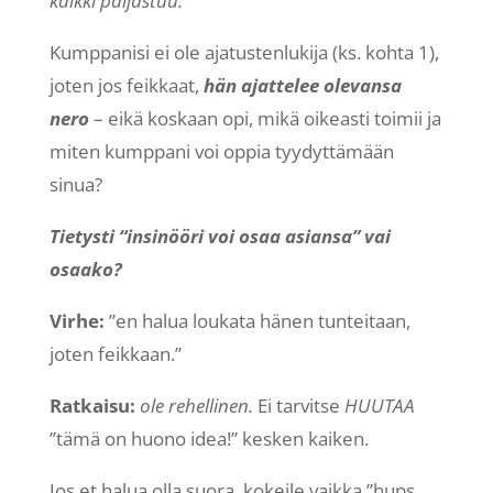
kaikki paljastuu.
Kumppanisi ei ole ajatustenlukija (ks. kohta 1),
joten jos feikkaat,
hän ajattelee olevansa
nero
– eikä koskaan opi, mikä oikeasti toimii ja
miten kumppani voi oppia tyydyttämään
sinua?
Tietysti “insinööri voi osaa asiansa” vai
osaako?
Virhe:
”en halua loukata hänen tunteitaan,
joten feikkaan.”
Ratkaisu:
ole rehellinen.
Ei tarvitse
HUUTAA
”tämä on huono idea!” kesken kaiken.
Jos et halua olla suora, kokeile vaikka ”hups,