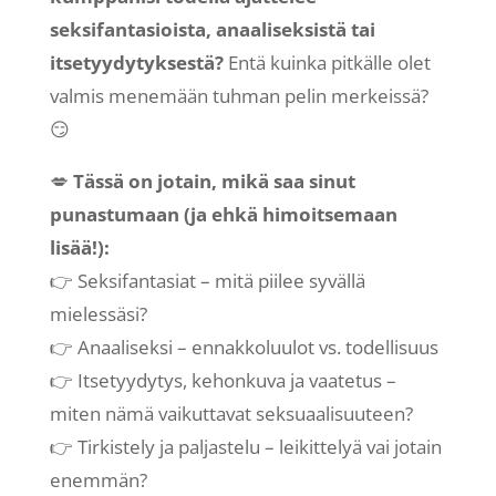
seksifantasioista, anaaliseksistä tai
itsetyydytyksestä?
Entä kuinka pitkälle olet
valmis menemään tuhman pelin merkeissä?
😏
💋
Tässä on jotain, mikä saa sinut
punastumaan (ja ehkä himoitsemaan
lisää!):
👉 Seksifantasiat – mitä piilee syvällä
mielessäsi?
👉 Anaaliseksi – ennakkoluulot vs. todellisuus
👉 Itsetyydytys, kehonkuva ja vaatetus –
miten nämä vaikuttavat seksuaalisuuteen?
👉 Tirkistely ja paljastelu – leikittelyä vai jotain
enemmän?