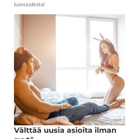
luovuudesta!
Välttää uusia asioita ilman