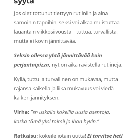
syytä
Jos olet tottunut tiettyyn rutiiniin ja aina
samoihin tapoihin, seksi voi alkaa muistuttaa
lauantain viikkosiivousta – tuttua, turvallista,
mutta ei kovin jännittävää.
Seksin ollessa yhtä jännittävää kuin
perjantaipizza
,
nyt on aika ravistella rutiineja.
Kyllä, tuttu ja turvallinen on mukavaa, mutta
rajansa kaikella ja liika mukavuus voi viedä
kaiken jännityksen.
Virhe:
”en uskalla kokeilla uusia asentoja,
koska tämä yksi toimii jo ihan hyvin.”
Ratkaisu:
kokeile jotain uutta!
Ei tarvitse heti