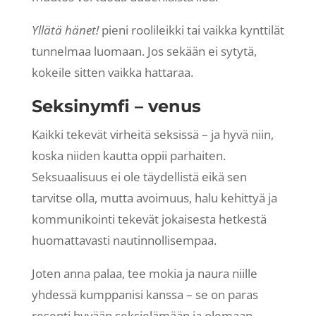
Yllätä hänet!
pieni roolileikki tai vaikka kynttilät
tunnelmaa luomaan. Jos sekään ei sytytä,
kokeile sitten vaikka hattaraa.
Seksi
nymfi – venus
Kaikki tekevät virheitä seksissä – ja hyvä niin,
koska niiden kautta oppii parhaiten.
Seksuaalisuus ei ole täydellistä eikä sen
tarvitse olla, mutta avoimuus, halu kehittyä ja
kommunikointi tekevät jokaisesta hetkestä
huomattavasti nautinnollisempaa.
Joten anna palaa, tee mokia ja naura niille
yhdessä kumppanisi kanssa – se on paras
resepti hyvään seksielämään ja olemaan