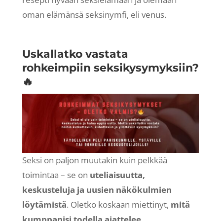
oman elämänsä seksinymfi, eli venus.
Uskallatko vastata
rohkeimpiin seksikysymyksiin?
🔥
Seksi on paljon muutakin kuin pelkkää
toimintaa – se on
uteliaisuutta,
keskusteluja ja uusien näkökulmien
löytämistä
. Oletko koskaan miettinyt,
mitä
kumppanisi todella ajattelee