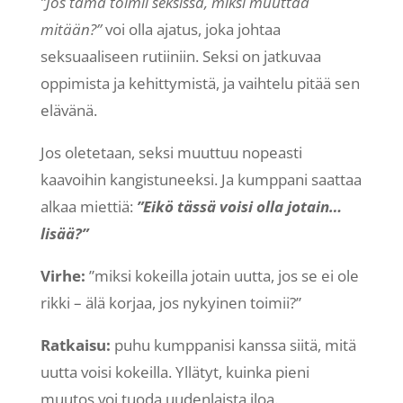
”Jos tämä toimii seksissä, miksi muuttaa
mitään?”
voi olla ajatus, joka johtaa
seksuaaliseen rutiiniin. Seksi on jatkuvaa
oppimista ja kehittymistä, ja vaihtelu pitää sen
elävänä.
Jos oletetaan, seksi muuttuu nopeasti
kaavoihin kangistuneeksi. Ja kumppani saattaa
alkaa miettiä:
”Eikö tässä voisi olla jotain…
lisää?”
Virhe:
”miksi kokeilla jotain uutta, jos se ei ole
rikki – älä korjaa, jos nykyinen toimii?”
Ratkaisu:
puhu kumppanisi kanssa siitä, mitä
uutta voisi kokeilla. Yllätyt, kuinka pieni
muutos voi tuoda uudenlaista iloa.