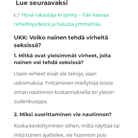
Lue seuraavaksi
👉
Hyvä rakastaja ei synny – hän kasvaa
rehellisyydestä ja halusta ymmärtää.
UKK: Voiko nainen tehdä virheitä
seksissä?
1. Mitkä ovat yleisimmät virheet, joita
nainen voi tehdä seksissä?
Usein virheet eivät ole tekoja, vaan
uskomuksia. Yrittäminen miellyttää toista
oman nautinnon kustannuksella on yleisin
sudenkuoppa.
2. Miksi suorittaminen vie nautinnon?
Koska keskittyminen siihen, miltä näyttää tai
mitä toinen ajattelee, vie huomion pois