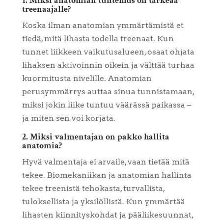
1. Miksi anatomian tuntemus on tärkeää
treenaajalle?
Koska ilman anatomian ymmärtämistä et
tiedä, mitä lihasta todella treenaat. Kun
tunnet liikkeen vaikutusalueen, osaat ohjata
lihaksen aktivoinnin oikein ja välttää turhaa
kuormitusta nivelille. Anatomian
perusymmärrys auttaa sinua tunnistamaan,
miksi jokin liike tuntuu väärässä paikassa –
ja miten sen voi korjata.
2. Miksi valmentajan on pakko hallita
anatomia?
Hyvä valmentaja ei arvaile, vaan tietää mitä
tekee. Biomekaniikan ja anatomian hallinta
tekee treenistä tehokasta, turvallista,
tuloksellista ja yksilöllistä. Kun ymmärtää
lihasten kiinnityskohdat ja pääliikesuunnat,