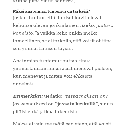
yrittää pitää sinut hengissä).
Miksi anatomian tuntemus on tärkeää?
Joskus tuntuu, että ihmiset kuvittelevat
kehonsa olevan jonkinlainen
itsekorjautuva
koneisto.
Ja vaikka keho onkin melko
ihmeellinen, se ei tarkoita, että voisit ohittaa
sen ymmärtämisen täysin.
Anatomian tuntemus auttaa sinua
ymmärtämään, miksi asiat menevät pieleen,
kun menevät ja miten voit ehkäistä
ongelmia.
Esimerkiksi:
tiedätkö,
missä maksasi on?
Jos vastauksesi on
”jossain keskellä”,
sinun
pitäisi ehkä jatkaa lukemista.
Maksa ei vain tee työtä sen eteen, että voisit