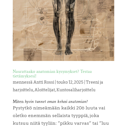
Naurattaako anatomian kysymykset? Testaa
tietämyksesi!
mennessä
Antti Rossi
|
touko 12, 2025
|
Treeni ja
harjoittelu
,
Aloittelijat
,
Kuntosaliharjoittelu
Miten
hyvin tunnet oman kehosi anatomian?
Pystytkö nimeämään kaikki 206 luuta vai
oletko enemmän sellaista tyyppiä, joka
kutsuu niitä tyyliin: ”pikku varvas” tai ”luu