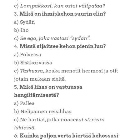
c)
Lompakkosi, kun ostat välipalaa?
Mikä on ihmiskehon suurin elin?
a) Sydän
b) Iho
c)
Se ego, joka vastasi ”sydän”.
Missä sijaitsee kehon pienin luu?
a) Polvessa
b) Sisäkorvassa
c)
Taskussa,
koska menetit hermosi ja otit
jotain mukaan sieltä.
Mikä lihas on vastuussa
hengittämisestä?
a) Pallea
b) Nelipäinen reisilihas
c) Ne hartiat, jotka
nousevat stressin
iskiessä.
Kuinka paljon verta kiertää kehossasi