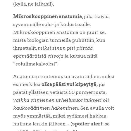
(kyllä, ne jalkasi!),
Mikroskooppinen anatomia
, joka kaivaa
syvemmälle solu- ja kudostasolle.
Mikroskooppinen anatomia on juuri se,
mistä biologian tunneilla puhuttiin, kun
ihmettelit,
miksi sinun piti piirtää
epämääräisiä viivoja
ja kutsua niitä
”solulimakalvoksi”.
Anatomian tuntemus on avain siihen, miksi
esimerkiksi
olkapääsi voi kipeytyä,
jos
päätät yllättäen vetäistä 50 punnerrusta,
vaikka viimeinen urheilusuorituksesi oli
kaukosäätimen hakeminen.
Sen avulla voit
myös ymmärtää, miksi sydämesi hakkaa
hulluna lenkin jälkeen – (
spoiler alert:
se