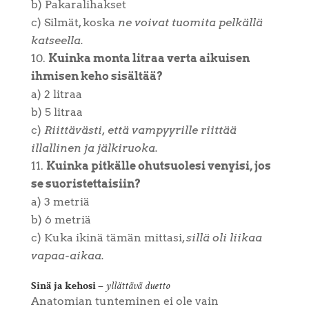
b) Pakaralihakset
c) Silmät, koska
ne voivat tuomita pelkällä
katseella.
Kuinka monta litraa verta aikuisen
ihmisen keho sisältää?
a) 2 litraa
b) 5 litraa
c)
Riittävästi, että vampyyrille riittää
illallinen ja jälkiruoka.
Kuinka pitkälle ohutsuolesi venyisi, jos
se suoristettaisiin?
a) 3 metriä
b) 6 metriä
c) Kuka ikinä tämän mittasi,
sillä oli liikaa
vapaa-aikaa.
Sinä ja kehosi –
yllättävä duetto
Anatomian tunteminen ei ole vain