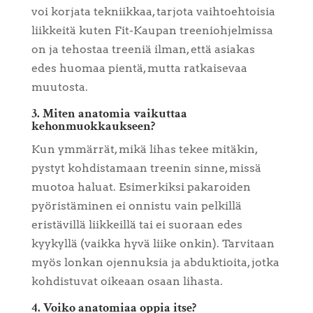
voi korjata tekniikkaa, tarjota vaihtoehtoisia
liikkeitä kuten Fit-Kaupan treeniohjelmissa
on ja tehostaa treeniä ilman, että asiakas
edes huomaa pientä, mutta ratkaisevaa
muutosta.
3. Miten anatomia vaikuttaa
kehonmuokkaukseen?
Kun ymmärrät, mikä lihas tekee mitäkin,
pystyt kohdistamaan treenin sinne, missä
muotoa haluat. Esimerkiksi pakaroiden
pyöristäminen ei onnistu vain pelkillä
eristävillä liikkeillä tai ei suoraan edes
kyykyllä (vaikka hyvä liike onkin). Tarvitaan
myös lonkan ojennuksia ja abduktioita, jotka
kohdistuvat oikeaan osaan lihasta.
4. Voiko anatomiaa oppia itse?