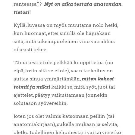
ranteessa”?
Nyt on aika testata anatomian
tietosi
!
Kyllä, luvassa on myös muutama nolo hetki,
kun huomaat, ettei sinulla ole hajuakaan
siitä, mitä oikeanpuoleinen vino vatsalihas
oikeasti tekee.
Tämä testi ei ole pelkkää knoppitietoa (no
eipä, tosin sitä se ei ole), vaan tarkoitus on
auttaa sinua ymmärtämään,
miten kehosi
toimii ja miksi
kaikki se, mitä syöt, juot tai
ajattelet, päätyy vaikuttamaan jonnekin
solutason syövereihin.
Joten jos olet valmis katsomaan peiliin (tai
anatomiakirjaan), sukella mukaan ja selvitä,
oletko todellinen kehomestari vai tarvitsetko