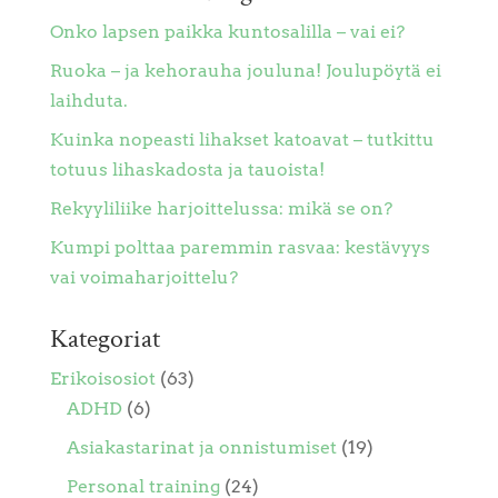
Onko lapsen paikka kuntosalilla – vai ei?
Ruoka – ja kehorauha jouluna! Joulupöytä ei
laihduta.
Kuinka nopeasti lihakset katoavat – tutkittu
totuus lihaskadosta ja tauoista!
Rekyyliliike harjoittelussa: mikä se on?
Kumpi polttaa paremmin rasvaa: kestävyys
vai voimaharjoittelu?
Kategoriat
Erikoisosiot
(63)
ADHD
(6)
Asiakastarinat ja onnistumiset
(19)
Personal training
(24)