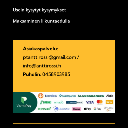
Usein kysytyt kysymykset
Maksaminen liikuntaedulla
Asiakaspalvelu:
ptanttirossi@gmail.com
/
info@anttirossi.fi
Puhelin:
0458903985