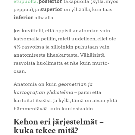
etupuolta,
posterior
takapuolta (kyllä, myös
peppua), ja
superior
on ylhäällä, kun taas
inferior
alhaalla.
Jos kuvittelit, että oppisit anatomian vain
katsomalla peiliin, mieti uudelleen, ellet ole
4% rasvoissa ja silloinkin puhutaan vain
anatomisesta lihaskartasta. Vähäisistä
rasvoista huolimatta et näe kuin murto-
osan.
Anatomia on kuin
geometrian ja
kartografian yhdistelmä
– paitsi että
kartoitat itseäsi. Ja kyllä, tämä on aivan yhtä
hämmentävää kuin kuulostaakin.
Kehon eri järjestelmät –
kuka tekee mitä?