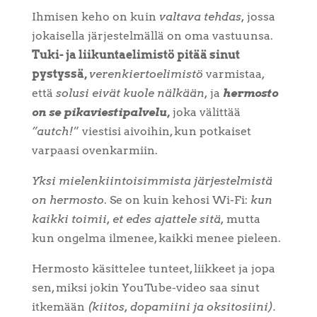
Ihmisen keho on kuin
valtava tehdas,
jossa
jokaisella järjestelmällä on oma vastuunsa.
Tuki- ja liikuntaelimistö pitää sinut
pystyssä,
verenkiertoelimistö
varmistaa,
että
solusi eivät kuole nälkään,
ja
hermosto
on se pikaviestipalvelu,
joka välittää
”autch!
” viestisi aivoihin, kun potkaiset
varpaasi ovenkarmiin.
Yksi mielenkiintoisimmista järjestelmistä
on hermosto
. Se on kuin kehosi Wi-Fi:
kun
kaikki toimii, et edes ajattele sitä,
mutta
kun ongelma ilmenee, kaikki menee pieleen.
Hermosto käsittelee tunteet, liikkeet ja jopa
sen, miksi jokin YouTube-video saa sinut
itkemään
(kiitos, dopamiini ja oksitosiini).