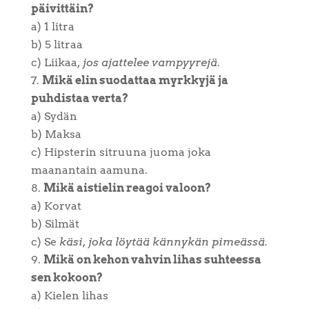
päivittäin?
a) 1 litra
b) 5 litraa
c) Liikaa,
jos ajattelee vampyyrejä
.
Mikä elin suodattaa myrkkyjä ja
puhdistaa verta?
a) Sydän
b) Maksa
c) Hipsterin sitruuna juoma joka
maanantain aamuna.
Mikä aistielin reagoi valoon?
a) Korvat
b) Silmät
c) Se
käsi, joka löytää kännykän pimeässä.
Mikä on kehon vahvin lihas suhteessa
sen kokoon?
a) Kielen lihas