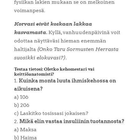
fysiikan lakien mukaan se on melkoinen
voimanpesä.
Korvasi eivät koskaan lakkaa
kasvamasta.
Kyllä, vanhuudenpäivinä voit
odottaa näyttäväsi hieman enemmän
haltijalta
(Onko Taru Sormusten Herrasta
suosikki elokuvasi?).
Testaa tietosi: Oletko kehomestari vai
keittiöanatomisti?
Kuinka monta luuta ihmiskehossa on
aikuisena?
a) 106
b) 206
c) Laskitko tosissasi jokaisen?
Mikä elin vastaa insuliinin tuotannosta?
a) Maksa
b) Haima