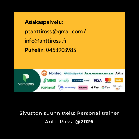
Asiakaspalvelu:
ptanttirossi@gmail.com
/
info@anttirossi.fi
Puhelin:
0458903985
Sivuston suunnittelu: Personal trainer
Antti Rossi
@2026