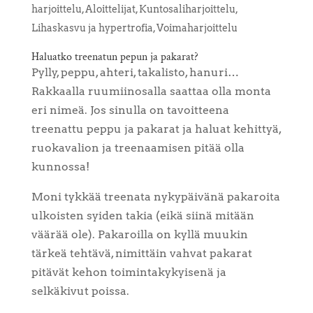
harjoittelu
,
Aloittelijat
,
Kuntosaliharjoittelu
,
Lihaskasvu ja hypertrofia
,
Voimaharjoittelu
Haluatko treenatun pepun ja pakarat?
Pylly, peppu, ahteri, takalisto, hanuri…
Rakkaalla ruumiinosalla saattaa olla monta
eri nimeä. Jos sinulla on tavoitteena
treenattu peppu ja pakarat ja haluat kehittyä,
ruokavalion ja treenaamisen pitää olla
kunnossa!
Moni tykkää treenata nykypäivänä pakaroita
ulkoisten syiden takia (eikä siinä mitään
väärää ole). Pakaroilla on kyllä muukin
tärkeä tehtävä, nimittäin vahvat pakarat
pitävät kehon toimintakykyisenä ja
selkäkivut poissa.