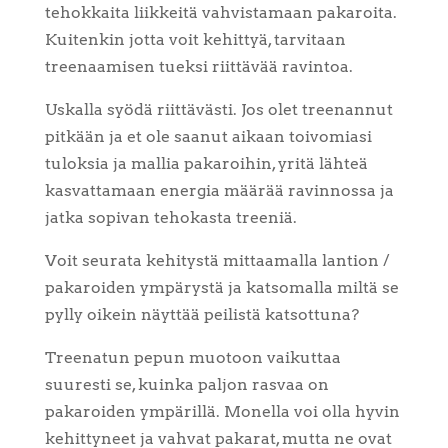
tehokkaita liikkeitä vahvistamaan pakaroita.
Kuitenkin jotta voit kehittyä, tarvitaan
treenaamisen tueksi riittävää ravintoa.
Uskalla syödä riittävästi. Jos olet treenannut
pitkään ja et ole saanut aikaan toivomiasi
tuloksia ja mallia pakaroihin, yritä lähteä
kasvattamaan energia määrää ravinnossa ja
jatka sopivan tehokasta treeniä.
Voit seurata kehitystä mittaamalla lantion /
pakaroiden ympärystä ja katsomalla miltä se
pylly oikein näyttää peilistä katsottuna?
Treenatun pepun muotoon vaikuttaa
suuresti se, kuinka paljon rasvaa on
pakaroiden ympärillä. Monella voi olla hyvin
kehittyneet ja vahvat pakarat, mutta ne ovat