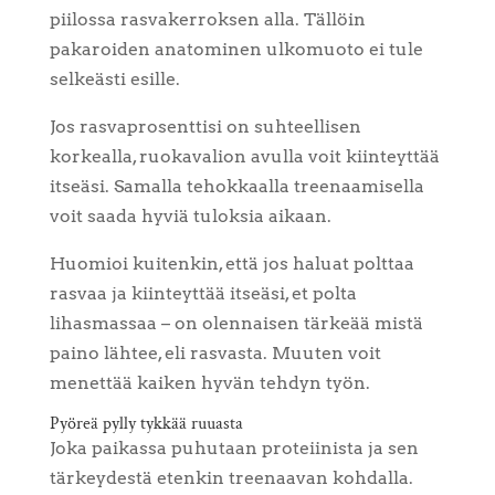
piilossa rasvakerroksen alla. Tällöin
pakaroiden anatominen ulkomuoto ei tule
selkeästi esille.
Jos rasvaprosenttisi on suhteellisen
korkealla, ruokavalion avulla voit kiinteyttää
itseäsi. Samalla tehokkaalla treenaamisella
voit saada hyviä tuloksia aikaan.
Huomioi kuitenkin, että jos haluat polttaa
rasvaa ja kiinteyttää itseäsi, et polta
lihasmassaa – on olennaisen tärkeää mistä
paino lähtee, eli rasvasta. Muuten voit
menettää kaiken hyvän tehdyn työn.
Pyöreä pylly tykkää ruuasta
Joka paikassa puhutaan proteiinista ja sen
tärkeydestä etenkin treenaavan kohdalla.