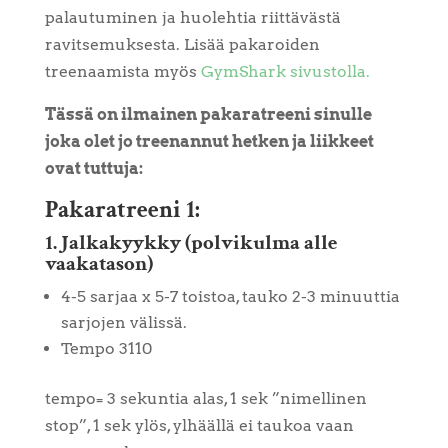
palautuminen ja huolehtia riittävästä
ravitsemuksesta. Lisää pakaroiden
treenaamista myös
GymShark sivustolla.
Tässä on ilmainen pakaratreeni sinulle
joka olet jo treenannut hetken ja liikkeet
ovat tuttuja:
Pakaratreeni 1:
1. Jalkakyykky (polvikulma alle
vaakatason)
4-5 sarjaa x 5-7 toistoa, tauko 2-3 minuuttia
sarjojen välissä.
Tempo 3110
tempo= 3 sekuntia alas, 1 sek ”nimellinen
stop”, 1 sek ylös, ylhäällä ei taukoa vaan