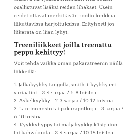
osallistuvat lisäksi reiden lihakset. Usein
reidet ottavat merkittävän roolin lonkkaa
liikuttavissa harjoituksissa. Erityisesti jos
liikerata on liian lyhyt.
Treeniliikkeet joilla treenattu
peppu kehittyy!
Voit tehdä vaikka oman pakaratreenin näillä
liikkeillä:
Jalkakyykky tangolla, smith + kyykky eri
variaatiot – 3-4 sarjaa / 6-8 toistoa
Askelkyykky – 2-3 sarjaa / 10-12 toistoa
Lantionnosto tai pakarapotkuja – 3 sarjaa /
6-10 toistoa
Kyykkyhyppy tai maljakyykky käsipaino
tai kahvakuula – 3-4 sarjaa / 10-15 toistoa