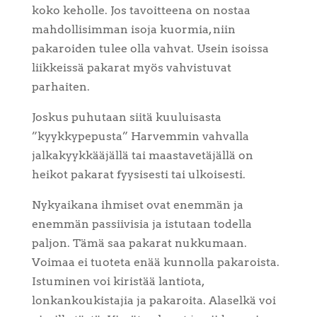
koko keholle. Jos tavoitteena on nostaa
mahdollisimman isoja kuormia, niin
pakaroiden tulee olla vahvat. Usein isoissa
liikkeissä pakarat myös vahvistuvat
parhaiten.
Joskus puhutaan siitä kuuluisasta
”kyykkypepusta” Harvemmin vahvalla
jalkakyykkääjällä tai maastavetäjällä on
heikot pakarat fyysisesti tai ulkoisesti.
Nykyaikana ihmiset ovat enemmän ja
enemmän passiivisia ja istutaan todella
paljon. Tämä saa pakarat nukkumaan.
Voimaa ei tuoteta enää kunnolla pakaroista.
Istuminen voi kiristää lantiota,
lonkankoukistajia ja pakaroita. Alaselkä voi