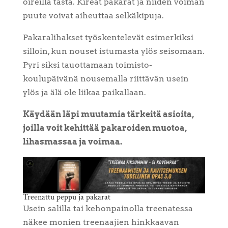
oireilla tästä. Kireät pakarat ja niiden voiman
puute voivat aiheuttaa selkäkipuja.
Pakaralihakset työskentelevät esimerkiksi
silloin, kun nouset istumasta ylös seisomaan.
Pyri siksi tauottamaan toimisto-
koulupäivänä nousemalla riittävän usein
ylös ja älä ole liikaa paikallaan.
Käydään läpi muutamia tärkeitä asioita,
joilla voit kehittää pakaroiden muotoa,
lihasmassaa ja voimaa.
Treenattu peppu ja pakarat
Usein salilla tai kehonpainolla treenatessa
näkee monien treenaajien hinkkaavan