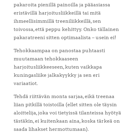
pakaroita pienillä painoilla ja pääasiassa
eristävillä harjoitusliikkeillä tai mitä
ihmeellisimmillä treeniliikkeillä, sen
toivossa, että peppu kehittyy. Onko tällainen
pakaratreeni sitten optimaalista – usein ei!
Tehokkaampaa on panostaa puhtaasti
muutamaan tehokkaaseen
harjoitusliikkeeseen, kuten vaikkapa
kuningasliike jalkakyykky ja sen eri
variaatiot.
Tehdä riittävän monta sarjaa, eikä treenaa
liian pitkillä toistoilla (ellet sitten ole täysin
aloittelija, joka voi tietyissä tilanteissa hyötyä
tästäkin, ei kuitenkaan aina, koska tärkeä on
saada lihakset hermottumaan).