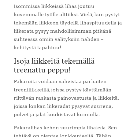
Isommissa liikkeissä lihas joutuu
kovemmalle työlle alttiiksi. Vielä, kun pystyt
tekemään liikkeen täydellä lihaspituudella ja
liikerata pysyy mahdollisimman pitkänä
suhteessa omiin välityksiin nähden –
kehitystä tapahtuu!
Isoja liikkeitä tekemällä
treenattu peppu!
Pakaroita voidaan vahvistaa parhaiten
treeniliikkeillä, joissa pystyy käyttämään
riittävän raskasta painovastusta ja liikkeitä,
joissa lonkan liikeradat pysyvät suurena,
polvet ja jalat koukistavat kunnolla.
Pakaralihas kehon suurimpia lihaksia. Sen
tehtävä on ojentaa lonkkaniveltä. Tähän