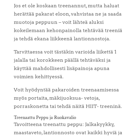
Jos et ole koskaan treenannut, mutta haluat
herättää pakarat eloon, vahvistaa ne ja saada
muotoja peppuun – voit lähteä aluksi
kokeilemaan kehonpainolla tehtävää treeniä
ja tehdä ekana liikkeenä lantionnostoja.
Tarvittaessa voit tästäkin varioida liikettä 1
jalalla tai korokkeen päällä tehtäväksi ja
käyttää mahdollisesti lisäpainoja apuna
voimien kehittyessä.
Voit hyödyntää pakaroiden treenaamisessa
myös portaita, mäkijuoksua- vetoja,
porraskonetta tai tehdä näitä HIIT- treeninä.
Treenaattu Peppu ja Ruokavalio
Tavoitteena treenattu peppu: Jalkakyykky,
maastaveto, lantionnosto ovat kaikki hyviä ja