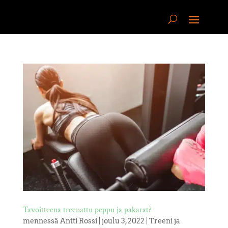
Tavoitteena treenattu peppu ja pakarat?
mennessä
Antti Rossi
|
joulu 3, 2022
|
Treeni ja