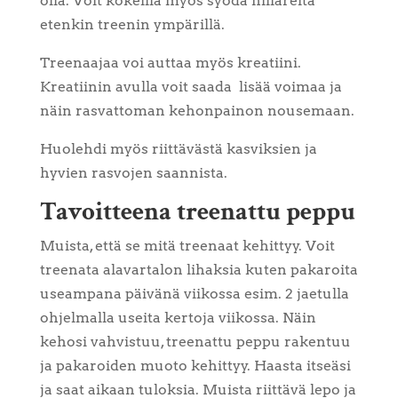
olla. Voit kokeilla myös syödä hiilareita
etenkin treenin ympärillä.
Treenaajaa voi auttaa myös kreatiini.
Kreatiinin avulla voit saada
lisää voimaa ja
näin rasvattoman kehonpainon nousemaan.
Huolehdi myös riittävästä kasviksien ja
hyvien rasvojen saannista.
Tavoitteena treenattu peppu
Muista, että se mitä treenaat kehittyy. Voit
treenata alavartalon lihaksia kuten pakaroita
useampana päivänä viikossa esim. 2 jaetulla
ohjelmalla useita kertoja viikossa. Näin
kehosi vahvistuu, treenattu peppu rakentuu
ja pakaroiden muoto kehittyy. Haasta itseäsi
ja saat aikaan tuloksia. Muista riittävä lepo ja