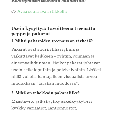
Kehittymisen seuranta kannattaa!
👉
Avaa seuraava artikkeli »
Usein kysyttyä: Tavoitteena treenattu
peppu ja pakarat
1. Miksi pakaroiden treenaus on tärkeää?
Pakarat ovat suurin lihasryhmä ja
vaikuttavat kaikkeen – ryhtiin, voimaan ja
aineenvaihduntaan. Heikot pakarat johtavat
usein selkäkipuihin ja polvivaivoihin. Lisäksi
niillä voi olla kantajalleen visuaalista arvoa
mudokkaan “tarakan muodossa”.
2. Mikä on tehokkain pakaraliike?
Maastaveto, jalkakyykky, askelkyykyt, eri
kyykky variaatiot, Lantionnostot,