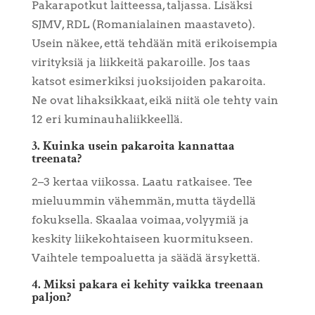
Pakarapotkut laitteessa, taljassa. Lisäksi
SJMV, RDL (Romanialainen maastaveto).
Usein näkee, että tehdään mitä erikoisempia
virityksiä ja liikkeitä pakaroille. Jos taas
katsot esimerkiksi juoksijoiden pakaroita.
Ne ovat lihaksikkaat, eikä niitä ole tehty vain
12 eri kuminauhaliikkeellä.
3. Kuinka usein pakaroita kannattaa
treenata?
2–3 kertaa viikossa. Laatu ratkaisee. Tee
mieluummin vähemmän, mutta täydellä
fokuksella. Skaalaa voimaa, volyymiä ja
keskity liikekohtaiseen kuormitukseen.
Vaihtele tempoaluetta ja säädä ärsykettä.
4. Miksi pakara ei kehity vaikka treenaan
paljon?