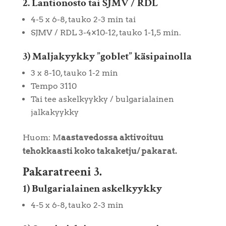
2. Lantionosto tai SJMV / RDL
4-5 x 6-8, tauko 2-3 min tai
SJMV / RDL 3-4×10-12, tauko 1-1,5 min.
3) Maljakyykky ”goblet” käsipainolla
3 x 8-10, tauko 1-2 min
Tempo 3110
Tai tee askelkyykky / bulgarialainen
jalkakyykky
Huom: M
aastavedossa aktivoituu
tehokkaasti koko takaketju/ pakarat.
Pakaratreeni 3.
1) Bulgarialainen askelkyykky
4-5 x 6-8, tauko 2-3 min