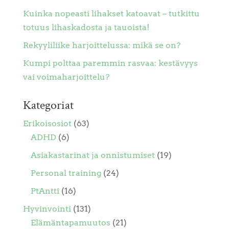
Kuinka nopeasti lihakset katoavat – tutkittu
totuus lihaskadosta ja tauoista!
Rekyyliliike harjoittelussa: mikä se on?
Kumpi polttaa paremmin rasvaa: kestävyys
vai voimaharjoittelu?
Kategoriat
Erikoisosiot
(63)
ADHD
(6)
Asiakastarinat ja onnistumiset
(19)
Personal training
(24)
PtAntti
(16)
Hyvinvointi
(131)
Elämäntapamuutos
(21)