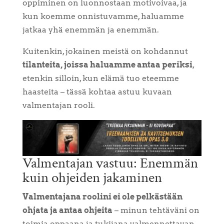
oppiminen on luonnostaan motivoivaa, ja
kun koemme onnistuvamme, haluamme
jatkaa yhä enemmän ja enemmän.
Kuitenkin, jokainen meistä on kohdannut
tilanteita, joissa haluamme antaa periksi
,
etenkin silloin, kun elämä tuo eteemme
haasteita – tässä kohtaa astuu kuvaan
valmentajan rooli.
Valmentajan vastuu: Enemmän
kuin ohjeiden jakaminen
Valmentajana roolini ei ole pelkästään
ohjata ja antaa ohjeita
– minun tehtäväni on
toimia oppaana ja tukijana valmennettavan