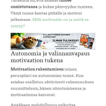
Tärkeintä on, että asiakas
tuntee
onnistuvansa
ja kokee pätevyyden tunteen.
Tämä tunne kantaa pitkälle ja motivoi
jatkamaan.
Mitä motivaatio on ja mistä se
syntyy?
Autonomia ja valinnanvapaus
motivaation tukena
Motivaation rakentamisen
toinen
peruspilari on autonomian tunne. Kun
asiakas osallistuu aktiivisesti valmennuksen
suunnitteluun, hänen sitoutumisensa ja
motivaationsa kasvavat.
Asiakkaan mahdollisuus vaikuttaa