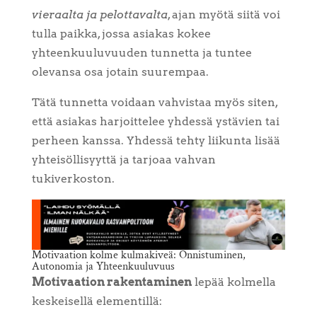
vieraalta ja pelottavalta
, ajan myötä siitä voi
tulla paikka, jossa asiakas kokee
yhteenkuuluvuuden tunnetta ja tuntee
olevansa osa jotain suurempaa.
Tätä tunnetta voidaan vahvistaa myös siten,
että asiakas harjoittelee yhdessä ystävien tai
perheen kanssa. Yhdessä tehty liikunta lisää
yhteisöllisyyttä ja tarjoaa vahvan
tukiverkoston.
Motivaation kolme kulmakiveä: Onnistuminen,
Autonomia ja Yhteenkuuluvuus
Motivaation rakentaminen
lepää kolmella
keskeisellä elementillä: