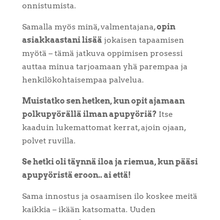
onnistumista.
Samalla myös minä, valmentajana,
opin
asiakkaastani lisää
jokaisen tapaamisen
myötä – tämä jatkuva oppimisen prosessi
auttaa minua tarjoamaan yhä parempaa ja
henkilökohtaisempaa palvelua.
Muistatko sen hetken, kun opit ajamaan
polkupyörällä ilman apupyöriä?
Itse
kaaduin lukemattomat kerrat, ajoin ojaan,
polvet ruvilla.
Se hetki oli täynnä iloa ja riemua, kun pääsi
apupyöristä eroon.. ai että!
Sama innostus ja osaamisen ilo koskee meitä
kaikkia – ikään katsomatta. Uuden