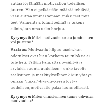
auttaa löytämään motivaation todellisen
juuren. Hän ei pelkästään määrää tehtäviä,
vaan auttaa ymmärtämään, miksi teet mitä
teet. Valmentaja toimii peilinä ja tukena
silloin, kun oma usko horjuu.
Kysymys 5:
Miksi motivaatio katoaa ja miten sen
voi palauttaa?
Vastaus:
Motivaatio hiipuu usein, kun
odotukset ovat liian korkeita tai tuloksia ei
tule heti. Tällöin kannattaa pysähtyä ja
arvioida suunta uudelleen – onko tavoite
realistinen ja merkityksellinen? Kun yhteys
omaan “miksi”-kysymykseen löytyy
uudelleen, motivaatio palaa luonnollisesti.
Kysymys 6:
Miten onnistumisen tunne vahvistaa
motivaatiota?