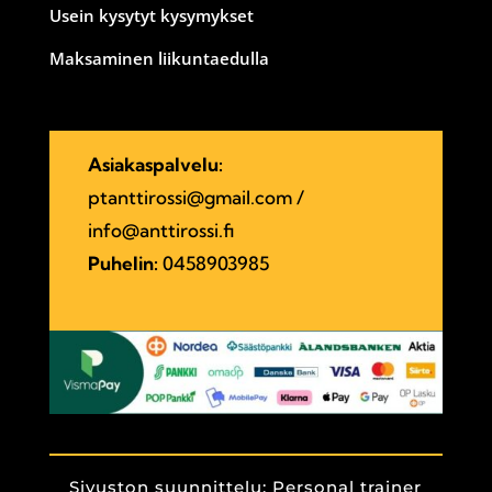
Usein kysytyt kysymykset
Maksaminen liikuntaedulla
Asiakaspalvelu:
ptanttirossi@gmail.com
/
info@anttirossi.fi
Puhelin:
0458903985
Sivuston suunnittelu: Personal trainer