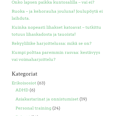
Onko lapsen paikka kuntosalilla – vai ei?
Ruoka – ja kehorauha jouluna! Joulupöytä ei
laihduta.
Kuinka nopeasti lihakset katoavat – tutkittu
totuus lihaskadosta ja tauoista!
Rekyyliliike harjoittelussa: mikä se on?
Kumpi polttaa paremmin rasvaa: kestävyys
vai voimaharjoittelu?
Kategoriat
Erikoisosiot
(63)
ADHD
(6)
Asiakastarinat ja onnistumiset
(19)
Personal training
(24)