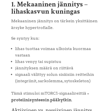
1. Mekaaninen jännitys –
lihaskasvun kuningas
Mekaaninen jännitys on tärkein yksittäinen
ärsyke hypertrofialle.
Se syntyy kun:
lihas tuottaa voimaa ulkoista kuormaa
vastaan
lihas venyy tai supistuu
jännityksen määrä on riittävä
signaali välittyy solun sisäisiin reitteihin
(integriinit, sarkolemma, sytoskeleton)
Tämä stimuloi mTORC1-signaalireittiä =
proteiinisynteesin pääkytkin
.
Aktiivinen vs. passiivinen jännitys