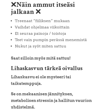
❌
Näin ammut itseäsi
jalkaan
❌
Treenaat “fiiliksen” mukaan
Vaihdat ohjelmaa viikoittain
Et seuraa painoja / toistoja
Teet vain pumpin perässä menemistä
Nukut ja syöt miten sattuu
Saat silloin myös mitä sattuu!
Lihaskasvun tärkeä oivallus
Lihaskasvu ei ole mysteeri tai
taikatemppuja.
Se on mekaanisen jännityksen,
metabolisen stressin ja hallitun vaurion
yhdistelmä.