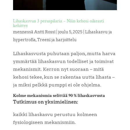
Lihaskasvun 3 peruspilaria – Näin kehosi oikeasti
kehittyy
mennessä
Antti Rossi
|
joulu 5, 2025
|
Lihaskasvu ja
hypertrofia
,
Treeni ja harjoittelu
Lihaskasvusta puhutaan paljon, mutta harva
ymmärtää lihaskasvun todelliset ja toimivat
mekanismit. Kerron nyt suoraan – mitä
kehosi tekee, kun se rakentaa uutta lihasta –
ja miksi pelkkä pumppi ei ole ohjelma.
Kolme mekanismia selittää 90 % lihaskasvusta
Tutkimus on yksimielinen:
kaikki lihaskasvu perustuu kolmeen
fysiologiseen mekanismiin.