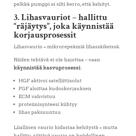
pelkkä pumppi ei silti kerro, että kehityt.
3. Lihasvauriot – hallittu
“räjäytys”, joka käynnistää
korjausprosessit
Lihasvaurio = mikrorepeämiä lihassäikeissä.
Niiden tehtävä ei ole hajottaa – vaan
käynnistää kasvuprosessi
:
HGF aktivoi satelliittisolut
FGF aloittaa kudoskorjauksen
ECM vahvistuu
proteiinisynteesi kiihtyy
lihas paksuuntuu
Liiallinen vaurio hidastaa kehitystä = mutta
hallittu, riittävä vaurio on hyödyllinen.