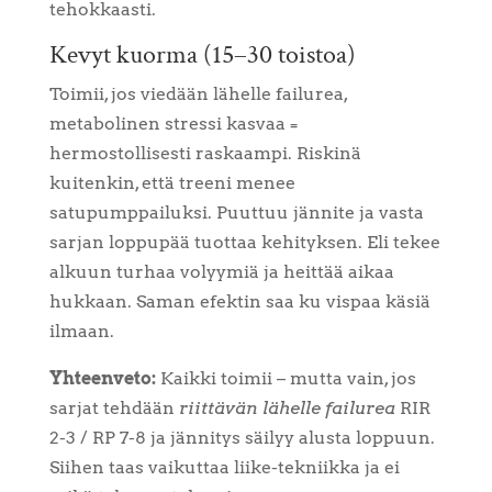
tehokkaasti.
Kevyt kuorma (15–30 toistoa)
Toimii, jos viedään lähelle failurea,
metabolinen stressi kasvaa =
hermostollisesti raskaampi. Riskinä
kuitenkin, että treeni menee
satupumppailuksi. Puuttuu jännite ja vasta
sarjan loppupää tuottaa kehityksen. Eli tekee
alkuun turhaa volyymiä ja heittää aikaa
hukkaan. Saman efektin saa ku vispaa käsiä
ilmaan.
Yhteenveto:
Kaikki toimii – mutta vain, jos
sarjat tehdään
riittävän lähelle failurea
RIR
2-3 / RP 7-8 ja jännitys säilyy alusta loppuun.
Siihen taas vaikuttaa liike-tekniikka ja ei