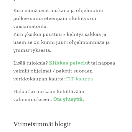
Kun nämä ovat mukana ja ohjelmointi
polkee sinua eteenpäin = kehitys on
väistämätöntä.
Kun yksikin puuttuu = kehitys sakkaa ja
usein se on kiinni juuri ohjelmoinnista ja
ymmärryksestä.
Lisää tuloksia?
Klikkaa palvelu
t
tai nappaa
valmiit ohjelmat / paketit suoraan
verkkokaupan kautta:
FIT-kauppa
Haluatko mukaan kehittävään
valmennukseen:
Ota yhteyttä.
Viimeisimmät blogit