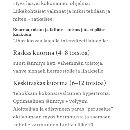
Hyvä lisä, ei kokonainen ohjelma.
Liikekohtaiset valinnat ja miksi tehdään ja
miten – ratkaisee.
Kuorma, toistot ja failure – totuus jota et pääse
karkuun
Lihas kasvaa laajalla intensiteettialueella:
Raskas kuorma (4–8 toistoa)
suuri jännitys heti. vähemmän toistoja.
vahva signaali hermostolle ja lihakselle
Keskiraskas kuorma (6–12 toistoa)
Tehokkain kokonaisvaltainen hypertrofia.
Optimaalinen jännitys + volyymi
Aloittelijan ja edistyneen paras “perusalue”
aktivoimaan myös hermotusta ja saamaan
keholle varmuuden tuottaa liikettä