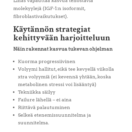
Lihas vapauttaa kasvua tehostavia
molekyylejä (IGF-1:n isoformit,
fibroblastivaikutukset).
Käytännön strategiat
kehittyvään harjoitteluun
Näin rakennat kasvua tukevan ohjelman
Kuorma progressiivinen
Volyymi hallitut, eikä tee kevyellä viikolla
xtra volyymiä (ei kevennä yhtään, koska
metabolinen stressi voi lisääntyä)
Tekniikka säilyy
Failure lähellä – ei aina
Riittävä palautuminen
Selkeä etenemissuunnitelma ja
suunnitelma.