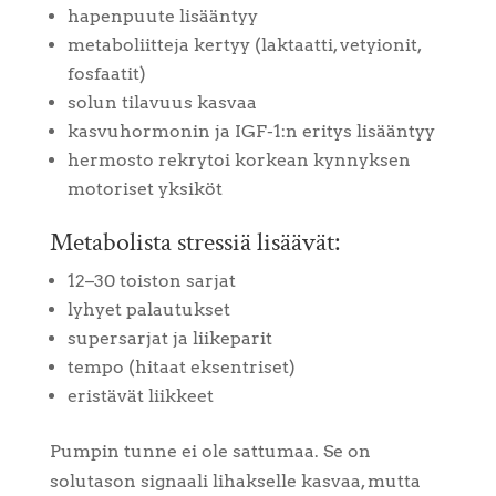
hapenpuute lisääntyy
metaboliitteja kertyy (laktaatti, vetyionit,
fosfaatit)
solun tilavuus kasvaa
kasvuhormonin ja IGF-1:n eritys lisääntyy
hermosto rekrytoi korkean kynnyksen
motoriset yksiköt
Metabolista stressiä lisäävät:
12–30 toiston sarjat
lyhyet palautukset
supersarjat ja liikeparit
tempo (hitaat eksentriset)
eristävät liikkeet
Pumpin tunne ei ole sattumaa. Se on
solutason signaali lihakselle kasvaa, mutta