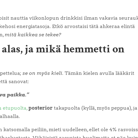
voisit nauttia viikonlopun drinkkisi ilman vakavia seurauk
ehosi energiatasoja. Etkö arvostaisi tätä ahkeraa elintä
n,
mitä kaikkea se tekee?
, alas, ja mikä hemmetti on
opettelua;
se on myös kieli.
Tämän kielen avulla lääkärit
ttä sanovat:
va paikka.”
 etupuolta,
posterior
takapuolta (kyllä, myös peppua), ja
alhaalla.
n katsomalla peiliin, mieti uudelleen, ellet ole 4% rasvoiss
ihaskartasta. Vähäisistä rasvoista huolimatta et näe kui