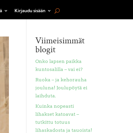
ä
Kirjaudu sisään
Viimeisimmät
blogit
Onko lapsen paikka
kuntosalilla – vai ei?
Ruoka – ja kehorauha
jouluna! Joulupöytä ei
laihduta.
Kuinka nopeasti
lihakset katoavat –
tutkittu totuus
lihaskadosta ja tauoista!