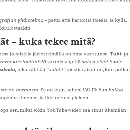
grafian yhdistelmä
– paitsi että kartoitat itseäsi. Ja kyllä,
kuulostaakin.
ät – kuka tekee mitä?
ossa jokaisella järjestelmällä on oma vastuunsa.
Tuki- ja
verenkiertoelimistö
varmistaa, että
solusi eivät kuole
alvelu,
joka välittää
”autch!
” viestisi aivoihin, kun potka
istä on hermosto
. Se on kuin kehosi Wi-Fi:
kun kaikki
ngelma ilmenee, kaikki menee pieleen.
a jopa sen, miksi jokin YouTube-video saa sinut itkemään