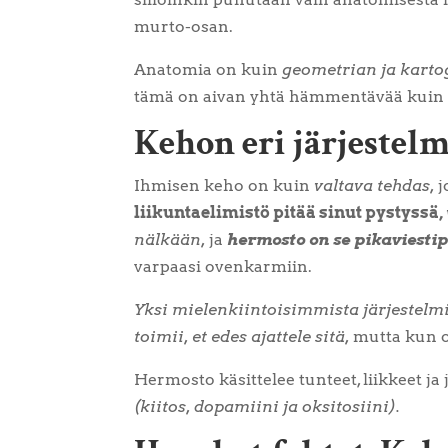
murto-osan.
Anatomia on kuin
geometrian ja karto
tämä on aivan yhtä hämmentävää kuin 
Kehon eri järjestelm
Ihmisen keho on kuin
valtava tehdas,
j
liikuntaelimistö pitää sinut pystyssä,
nälkään,
ja
hermosto on se pikaviestip
varpaasi ovenkarmiin.
Yksi mielenkiintoisimmista järjestelm
toimii, et edes ajattele sitä,
mutta kun o
Hermosto käsittelee tunteet, liikkeet j
(kiitos, dopamiini ja oksitosiini).