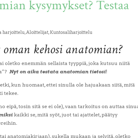
mian kysymykset? Testaa
a harjoittelu
,
Aloittelijat
,
Kuntosaliharjoittelu
t oman kehosi anatomian?
i oletko enemmän sellaista tyyppiä, joka kutsuu niitä
sa”?
Nyt on aika testata anatomian tietosi
!
ki, kun huomaat, ettei sinulla ole hajuakaan siitä, mitä
i tekee.
o eipä, tosin sitä se ei ole), vaan tarkoitus on auttaa sinu
 miksi
kaikki se, mitä syöt, juot tai ajattelet, päätyy
ereihin.
(tai anatomiakirjaan), sukella mukaan ja selvitä, oletko