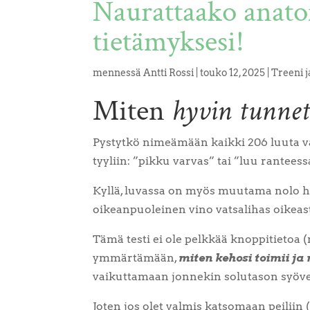
Naurattaako anato
tietämyksesi!
mennessä
Antti Rossi
|
touko 12, 2025
|
Treeni j
Miten
hyvin tunne
Pystytkö nimeämään kaikki 206 luuta va
tyyliin: ”pikku varvas” tai ”luu rantees
Kyllä, luvassa on myös muutama nolo het
oikeanpuoleinen vino vatsalihas oikeast
Tämä testi ei ole pelkkää knoppitietoa (n
ymmärtämään,
miten kehosi toimii ja
vaikuttamaan jonnekin solutason syöv
Joten jos olet valmis katsomaan peiliin 