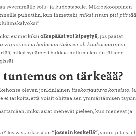
ivaa syvemmälle solu- ja kudostasolle. Mikroskooppinen
nneilla puhuttiin, kun ihmettelit,
miksi sinun piti piirtä
solulimakalvoksi”.
iksi esimerkiksi
olkapääsi voi kipeytyä,
jos päätät
a viimeinen urheilusuorituksesi oli kaukosäätimen
tää, miksi sydämesi hakkaa hulluna lenkin jälkeen –
gissä).
 tuntemus on tärkeää?
at kehonsa olevan jonkinlainen
itsekorjautuva koneisto.
J
 ei tarkoita, että voisit ohittaa sen ymmärtämisen täysi
rtämään, miksi asiat menevät pieleen, kun menevät ja
on?
Jos vastauksesi on
”jossain keskellä”,
sinun pitäisi e