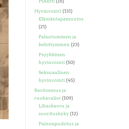
PtAntti
(16)
Hyvinvointi
(131)
Elämäntapamuutos
(21)
Palautuminen ja
kehittyminen
(23)
Psyykkinen
hyvinvointi
(50)
Seksuaalinen
hyvinvointi
(45)
Ravitsemus ja
ruokavaliot
(109)
Lihaskasvu ja
suorituskyky
(12)
Painonpudotus ja