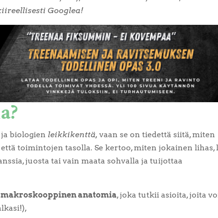
kiireellisesti Googlea!
a?
 ja biologien
leikkikenttä,
vaan se on tiedettä siitä, miten
ttä toimintojen tasolla. Se kertoo, miten jokainen lihas, 
tanssia, juosta tai vain maata sohvalla ja tuijottaa
:
makroskooppinen anatomia
, joka tutkii asioita, joita vo
lkasi!),