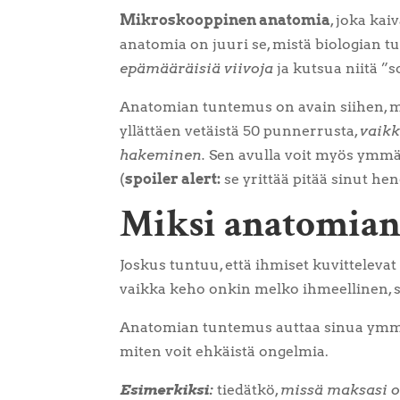
Mikroskooppinen anatomia
, joka ka
anatomia on juuri se, mistä biologian tu
epämääräisiä viivoja
ja kutsua niitä ”
Anatomian tuntemus on avain siihen, m
yllättäen vetäistä 50 punnerrusta,
vaikk
hakeminen.
Sen avulla voit myös ymmär
(
spoiler alert:
se yrittää pitää sinut hen
Miksi anatomian
Joskus tuntuu, että ihmiset kuvittelev
vaikka keho onkin melko ihmeellinen, se
Anatomian tuntemus auttaa sinua ymmä
miten voit ehkäistä ongelmia.
Esimerkiksi:
tiedätkö,
missä maksasi 