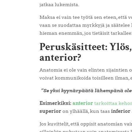
jatkaa lukemista.
Maksa ei vain tee työtä sen eteen, että 
vaan se suodattaa myrkkyjä ja säätelee k
hieman enemmän, jos tietäisit tarkallee
Peruskäsitteet: Ylös
anterior?
Anatomia ei ole vain elinten sijaintien 
voivat kommunikoida toisilleen ilman, e
”Se yksi kyynärpäätä lähempänä ole
Esimerkiksi:
anterior
tarkoittaa kehon
superior
on ylhäällä, kun taas
inferior
Jos kuvittelit, että oppisit anatomian vai
silloinkin puhutaan vain anatomisesta l