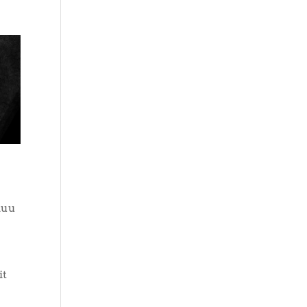
luu
it