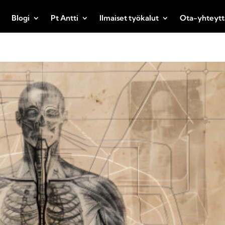
Blogi
Pt Antti
Ilmaiset työkalut
Ota-yhteytt