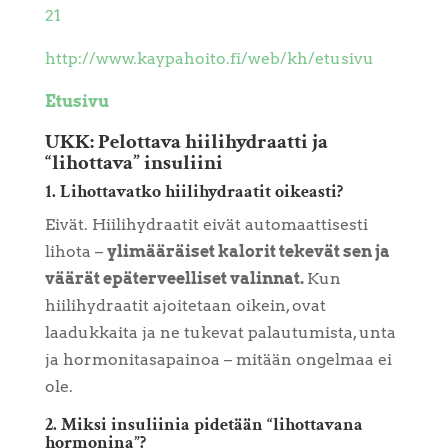
21
http://www.kaypahoito.fi/web/kh/etusivu
Etusivu
UKK: Pelottava hiilihydraatti ja
“lihottava” insuliini
1. Lihottavatko hiilihydraatit oikeasti?
Eivät. Hiilihydraatit eivät automaattisesti
lihota –
ylimääräiset kalorit tekevät sen ja
väärät epäterveelliset valinnat.
Kun
hiilihydraatit ajoitetaan oikein, ovat
laadukkaita ja ne tukevat palautumista, unta
ja hormonitasapainoa – mitään ongelmaa ei
ole.
2. Miksi insuliinia pidetään “lihottavana
hormonina”?