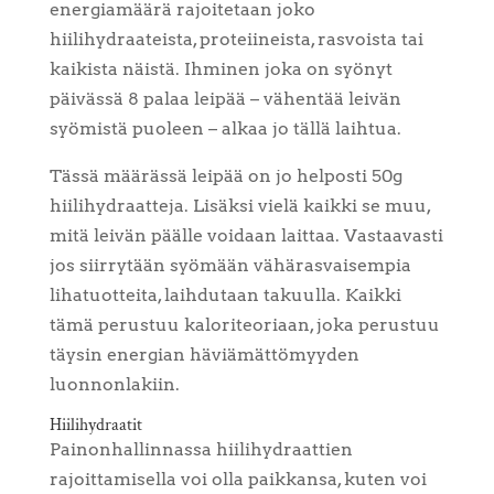
energiamäärä rajoitetaan joko
hiilihydraateista, proteiineista, rasvoista tai
kaikista näistä. Ihminen joka on syönyt
päivässä 8 palaa leipää – vähentää leivän
syömistä puoleen – alkaa jo tällä laihtua.
Tässä määrässä leipää on jo helposti 50g
hiilihydraatteja. Lisäksi vielä kaikki se muu,
mitä leivän päälle voidaan laittaa. Vastaavasti
jos siirrytään syömään vähärasvaisempia
lihatuotteita, laihdutaan takuulla. Kaikki
tämä perustuu kaloriteoriaan, joka perustuu
täysin energian häviämättömyyden
luonnonlakiin.
Hiilihydraatit
Painonhallinnassa hiilihydraattien
rajoittamisella voi olla paikkansa, kuten voi