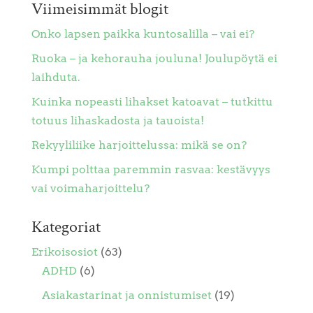
Viimeisimmät blogit
Onko lapsen paikka kuntosalilla – vai ei?
Ruoka – ja kehorauha jouluna! Joulupöytä ei
laihduta.
Kuinka nopeasti lihakset katoavat – tutkittu
totuus lihaskadosta ja tauoista!
Rekyyliliike harjoittelussa: mikä se on?
Kumpi polttaa paremmin rasvaa: kestävyys
vai voimaharjoittelu?
Kategoriat
Erikoisosiot
(63)
ADHD
(6)
Asiakastarinat ja onnistumiset
(19)