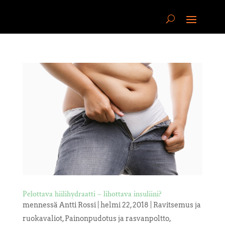
Pelottava hiilihydraatti – lihottava insuliini?
mennessä
Antti Rossi
|
helmi 22, 2018
|
Ravitsemus ja
ruokavaliot
,
Painonpudotus ja rasvanpoltto
,