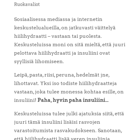
Ruokavaliot
Sosiaalisessa mediassa ja internetin
keskustelualueilla, on jatkuvasti väittelyä
hiilihydraatti – vastaan tai puolesta.
Keskusteluissa moni on sitä mieltä, että juuri
pelottava hiilihydraatti ja insuliini ovat
syyllisiä lihomiseen.
Leipä, pasta, riisi, peruna, hedelmät jne,
lihottavat. Yksi iso todiste hiilihydraatteja
vastaan, joka tulee monessa kohtaa esille, on
insuliini!
Paha, hyvin paha insuliini…
Keskusteluissa tulee julki ajatuksia siitä, että
juuri tämä insuliini lisäisi rasvojen
varastoitumista rasvakudokseen. Sanotaan,
että hiilihydraatti lisää veren insuliinia,