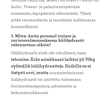
tietoisia valintoja. Sokeri on sokeri – kuitu on
kuitu. Treeni- ja palautumispäivinä
enemmän, lepopäivinä vähemmän. Tämä
pitää verensokerin ja insuliinin hallinnassa
luonnollisesti.
5. Miten Antin personal trainer ja
ravintovalmennuksessa hiilihydraatit
rakennetaan oikein?
Hiilihydraatit eivät ole vihollinen, vaan
tehoaine. Eräs asiakkaani laihtui yli 70kg
syömällä hiilihydraatteja. Kaikille se ei
tietysti sovi, mutta
suunnitelmissani
hiilihydraatit on ajoitettu tukemaan
hormonitasapainoa, jaksamista ja
kehonmuokkausta.