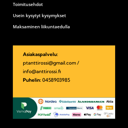
Toimitusehdot
Usein kysytyt kysymykset
Maksaminen liikuntaedulla
Asiakaspalvelu:
ptanttirossi@gmail.com
/
info@anttirossi.fi
Puhelin:
0458903985