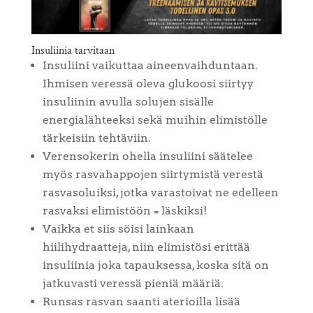
Insuliinia tarvitaan
Insuliini vaikuttaa aineenvaihduntaan.
Ihmisen veressä oleva glukoosi siirtyy
insuliinin avulla solujen sisälle
energialähteeksi sekä muihin elimistölle
tärkeisiin tehtäviin.
Verensokerin ohella insuliini säätelee
myös rasvahappojen siirtymistä verestä
rasvasoluiksi, jotka varastoivat ne edelleen
rasvaksi elimistöön = läskiksi!
Vaikka et siis söisi lainkaan
hiilihydraatteja, niin elimistösi erittää
insuliinia joka tapauksessa, koska sitä on
jatkuvasti veressä pieniä määriä.
Runsas rasvan saanti aterioilla lisää