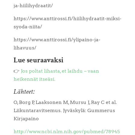
ja-hiilihydraatit/
https://www.anttirossi.fi/hiilihydraatit-miksi-
syoda-niita/
https://www.anttirossi.fi/ylipaino-ja-
lihavuus/
Lue seuraavaksi
👉
Jos poltat lihasta, et laihdu – vaan
heikennät itseäsi.
Lähteet:
O, Borg P, Laaksonen M, Mursu J, Ray C et al.
Liikuntaravitsemus. Jyväskylä: Gummerus
Kirjapaino
http://www.ncbi.nlm.nih.gov/pubmed/78945