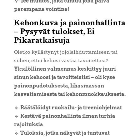
💡
Tee muutos, joka tuntuu joka päivä
parempana vointina!
Kehonkuva ja painonhallinta
– Pysyvät tulokset, Ei
Pikaratkaisuja
Oletko kyllästynyt jojolaihduttamiseen tai
siihen, ettei kehosi vastaa tavoitettasi?
Yksilöllinen valmennus keskittyy juuri
sinun kehoosi ja tavoitteisiisi – oli kyse
painonpudotuksesta, lihasmassan
kasvattamisesta tai kehonmuokkauksesta.
🔹
Räätälöidyt ruokailu- ja treeniohjelmat
🔹
Kestävä painonhallinta ilman turhia
rajoituksia
🔹
Tuloksia, jotka näkyvät ja tuntuvat