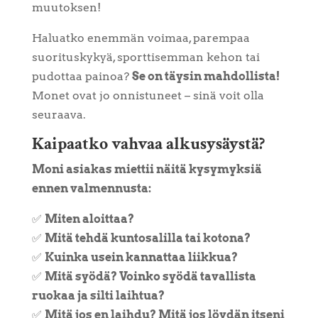
muutoksen!
Haluatko enemmän voimaa, parempaa
suorituskykyä, sporttisemman kehon tai
pudottaa painoa?
Se on täysin mahdollista!
Monet ovat jo onnistuneet – sinä voit olla
seuraava.
Kaipaatko vahvaa alkusysäystä?
Moni asiakas miettii näitä kysymyksiä
ennen valmennusta:
✅
Miten aloittaa?
✅
Mitä tehdä kuntosalilla tai kotona?
✅
Kuinka usein kannattaa liikkua?
✅
Mitä syödä? Voinko syödä tavallista
ruokaa ja silti laihtua?
✅
Mitä jos en laihdu? Mitä jos löydän itseni