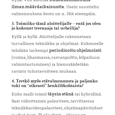
ilman määräaikaisuutta
. Usein suositeltu
valmennuksen kesto on n. 3kk eteenpäin.
3. Toimiiko tämä aloittelijalle – entä jos olen
jo kokenut treenaaja tai urheilija?
Kyllä ja kyllä. Aloittelijalle rakennetaan
turvallinen tekniikka ja ohjelmat. Kokeneelle
tehdään tarkempi
periodisoitu ohjelmointi
(voima, lihasmassa, rasvanpoltto, kilpailuun
valmistautuminen) ja hienosäädetään
ravinto tulostavoitteen mukaan.
4. Teetkö myös etävalmennusta ja paljonko
tuki on “oikeasti” henkilökohtaista?
Koko malli toimii
täysin etänä
tai hybridinä.
Saat viikoittaisen palautteen, tarvittaessa
tekniikkavideopalautteet, ohjelmapäivitykset
ja chat-tuen. Et ole yksin – ohjaus on