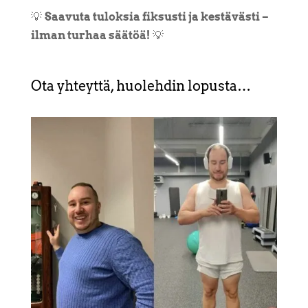
💡
Saavuta tuloksia fiksusti ja kestävästi –
ilman turhaa säätöä!
💡
Ota yhteyttä, huolehdin lopusta…