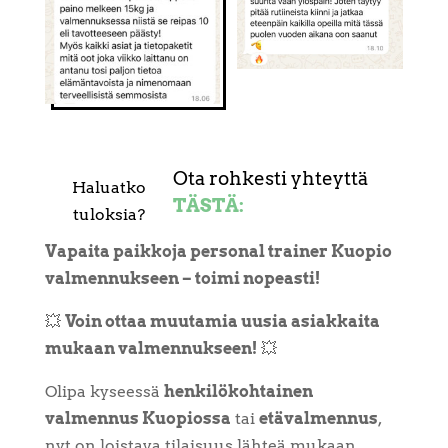
Ota rohkesti yhteyttä
Haluatko
TÄSTÄ:
tuloksia?
Vapaita paikkoja personal trainer Kuopio
valmennukseen – toimi nopeasti!
💥
Voin ottaa muutamia uusia asiakkaita
mukaan valmennukseen!
💥
Olipa kyseessä
henkilökohtainen
valmennus Kuopiossa
tai
etävalmennus
,
nyt on loistava tilaisuus lähteä mukaan.