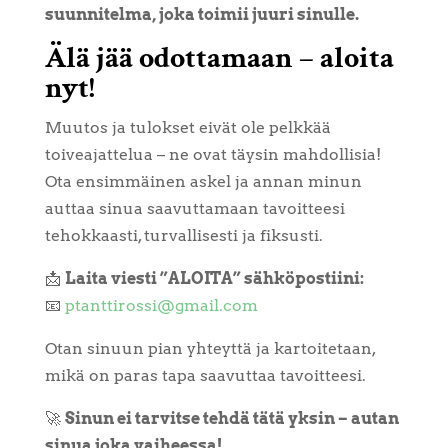
suunnitelma, joka toimii juuri sinulle.
Älä jää odottamaan – aloita
nyt!
Muutos ja tulokset eivät ole pelkkää
toiveajattelua – ne ovat täysin mahdollisia!
Ota ensimmäinen askel ja annan minun
auttaa sinua saavuttamaan tavoitteesi
tehokkaasti, turvallisesti ja fiksusti.
📩
Laita viesti ”ALOITA” sähköpostiini:
📧
ptanttirossi@gmail.com
Otan sinuun pian yhteyttä ja kartoitetaan,
mikä on paras tapa saavuttaa tavoitteesi.
🚀
Sinun ei tarvitse tehdä tätä yksin – autan
sinua joka vaiheessa!