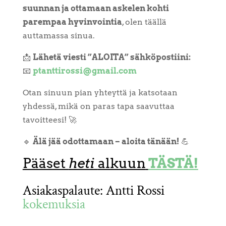
suunnan ja ottamaan askelen kohti
parempaa hyvinvointia
, olen täällä
auttamassa sinua.
📩
Lähetä viesti ”ALOITA” sähköpostiini:
📧
ptanttirossi@gmail.com
Otan sinuun pian yhteyttä ja katsotaan
yhdessä, mikä on paras tapa saavuttaa
tavoitteesi! 🚀
🔹
Älä jää odottamaan – aloita tänään!
💪
Pääset
heti
alkuun
TÄSTÄ!
Asiakaspalaute: Antti Rossi
kokemuksia