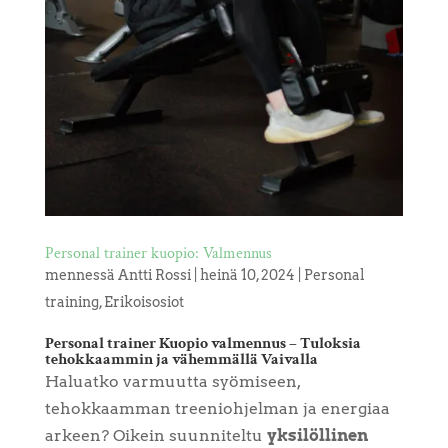
Personal trainer kuopio: Valmennus
mennessä
Antti Rossi
|
heinä 10, 2024
|
Personal
training
,
Erikoisosiot
Personal trainer Kuopio valmennus – Tuloksia
tehokkaammin ja vähemmällä Vaivalla
Haluatko varmuutta syömiseen,
tehokkaamman treeniohjelman ja energiaa
arkeen? Oikein suunniteltu
yksilöllinen