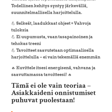
Todellinen kehitys syntyy järkevällä,
suunnitelmallisella harjoittelulla.
💪
Selkeät, laadukkaat ohjeet = Vahvoja
tuloksia
💪
Ei uupumusta, vaan tasapainoinen ja
tehokas treeni
💪
Tavoitteet saavutetaan optimaalisella
harjoittelulla – ei vain tekemällä enemmän
🔥
Kuvittele itsesi energisenä, vahvana ja
saavuttamassa tavoitteesi!
🔥
Tämä ei ole vain teoriaa –
Asiakkaideni onnistumiset
puhuvat puolestaan!