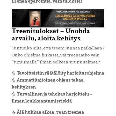
Ei enää epäröintiä, vain tuloksia!
Treenitulokset – Unohda
arvailu, aloita kehitys
Tuntuuko siltä, että treeni junnaa paikallaan?
Onko ohjelma hukassa, vai treenaatko vain
”tuntumalla” ilman selkeää suunnitelmaa?
💪
Tavoitteisiin räätälöity harjoitusohjelma
💪
Ammattitaitoinen ohjaus takaa
kehityksen
💪
Turvallinen ja tehokas harjoittelu –
ilman loukkaantumisriskiä
🔥
Älä hukkaa aikaa, vaan treenaa