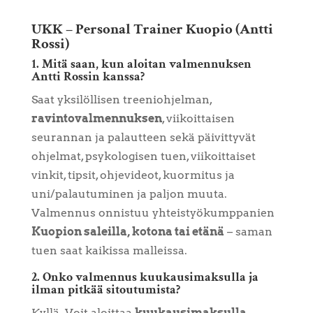
UKK – Personal Trainer Kuopio (Antti
Rossi)
1. Mitä saan, kun aloitan valmennuksen
Antti Rossin kanssa?
Saat yksilöllisen treeniohjelman,
ravintovalmennuksen
, viikoittaisen
seurannan ja palautteen sekä päivittyvät
ohjelmat, psykologisen tuen, viikoittaiset
vinkit, tipsit, ohjevideot, kuormitus ja
uni/palautuminen ja paljon muuta.
Valmennus onnistuu yhteistyökumppanien
Kuopion saleilla, kotona tai etänä
– saman
tuen saat kaikissa malleissa.
2. Onko valmennus kuukausimaksulla ja
ilman pitkää sitoutumista?
Kyllä. Voit aloittaa
kuukausimaksulla