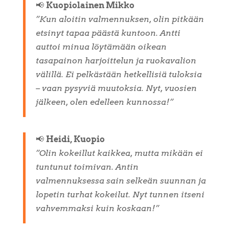
📢
Kuopiolainen Mikko
”Kun aloitin valmennuksen, olin pitkään
etsinyt tapaa päästä kuntoon. Antti
auttoi minua löytämään oikean
tasapainon harjoittelun ja ruokavalion
välillä. Ei pelkästään hetkellisiä tuloksia
– vaan pysyviä muutoksia. Nyt, vuosien
jälkeen, olen edelleen kunnossa!”
📢
Heidi, Kuopio
”Olin kokeillut kaikkea, mutta mikään ei
tuntunut toimivan. Antin
valmennuksessa sain selkeän suunnan ja
lopetin turhat kokeilut. Nyt tunnen itseni
vahvemmaksi kuin koskaan!”