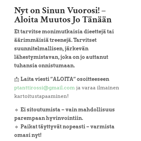
Nyt on Sinun Vuorosi! –
Aloita Muutos Jo Tänään
Et tarvitse monimutkaisia dieettejä tai
äärimmäisiä treenejä. Tarvitset
suunnitelmallisen, järkevän
lähestymistavan, joka on jo auttanut
tuhansia onnistumaan.
📩
Laita viesti ”ALOITA” osoitteeseen
ptanttirossi@gmail.com
ja varaa ilmainen
kartoitustapaaminen!
🔹
Ei sitoutumista – vain mahdollisuus
parempaan hyvinvointiin.
🔹
Paikat täyttyvät nopeasti – varmista
omasi nyt!