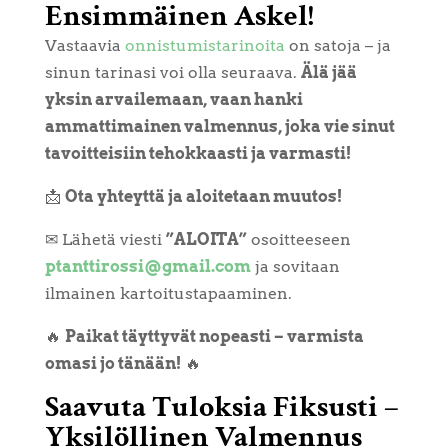
Ensimmäinen Askel!
Vastaavia
onnistumistarinoita
on satoja – ja
sinun tarinasi voi olla seuraava.
Älä jää
yksin arvailemaan, vaan hanki
ammattimainen valmennus, joka vie sinut
tavoitteisiin tehokkaasti ja varmasti!
📩
Ota yhteyttä ja aloitetaan muutos!
✉ Lähetä viesti
”ALOITA”
osoitteeseen
ptanttirossi@gmail.com
ja sovitaan
ilmainen kartoitustapaaminen.
🔥
Paikat täyttyvät nopeasti – varmista
omasi jo tänään!
🔥
Saavuta Tuloksia Fiksusti –
Yksilöllinen Valmennus