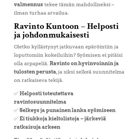
valmennus
tekee tämän mahdolliseksi –
ilman turhaa arvailua.
Ravinto Kuntoon – Helposti
ja johdonmukaisesti
Oletko kyllästynyt jatkuvaan epäröintiin ja
loputtomiin kokeiluihin? Syömisen ei pitäisi
olla arpapeliä.
Ravinto on hyvinvoinnin ja
tulosten perusta
, ja siksi selkeä suunnitelma
on ratkaiseva tekijä.
✅
Helposti toteutettava
ravintosuunnitelma
✅
Selkeys ja punainen lanka syömiseen
✅
Ei tiukkoja kieltolistoja – järkeviä
ratkaisuja arkeen