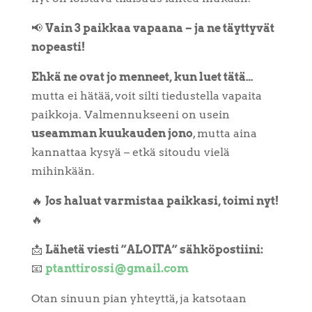
📢
Vain 3 paikkaa vapaana – ja ne täyttyvät
nopeasti!
Ehkä ne ovat jo menneet, kun luet tätä…
mutta ei hätää, voit silti tiedustella vapaita
paikkoja. Valmennukseeni on usein
useamman kuukauden jono
, mutta aina
kannattaa kysyä – etkä sitoudu vielä
mihinkään.
🔥
Jos haluat varmistaa paikkasi, toimi nyt!
🔥
📩
Lähetä viesti ”ALOITA” sähköpostiini:
📧
ptanttirossi@gmail.com
Otan sinuun pian yhteyttä, ja katsotaan