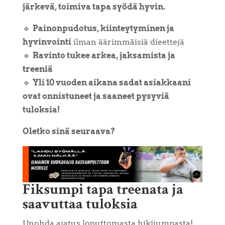
järkevä, toimiva tapa syödä hyvin.
🔹
Painonpudotus, kiinteytyminen ja
hyvinvointi
ilman äärimmäisiä dieettejä
🔹
Ravinto tukee arkea, jaksamista ja
treeniä
🔹
Yli 10 vuoden aikana sadat asiakkaani
ovat onnistuneet ja saaneet pysyviä
tuloksia!
Oletko sinä seuraava?
Fiksumpi tapa treenata ja
saavuttaa tuloksia
Unohda ajatus loputtomasta hikijumpasta!