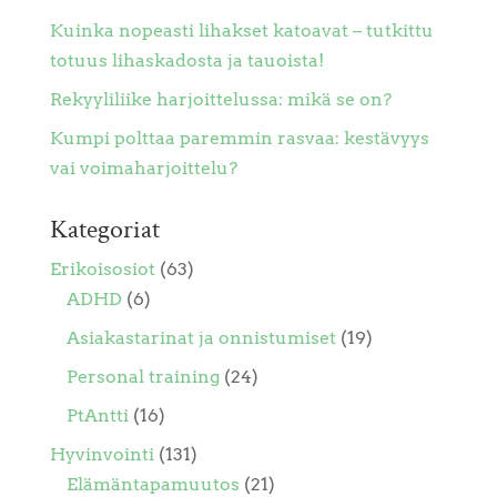
Kuinka nopeasti lihakset katoavat – tutkittu
totuus lihaskadosta ja tauoista!
Rekyyliliike harjoittelussa: mikä se on?
Kumpi polttaa paremmin rasvaa: kestävyys
vai voimaharjoittelu?
Kategoriat
Erikoisosiot
(63)
ADHD
(6)
Asiakastarinat ja onnistumiset
(19)
Personal training
(24)
PtAntti
(16)
Hyvinvointi
(131)
Elämäntapamuutos
(21)