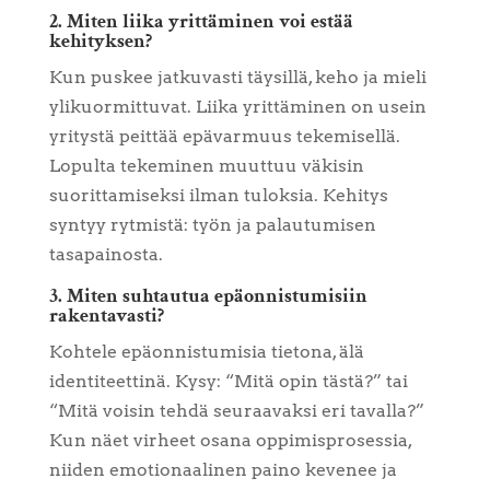
2. Miten liika yrittäminen voi estää
kehityksen?
Kun puskee jatkuvasti täysillä, keho ja mieli
ylikuormittuvat. Liika yrittäminen on usein
yritystä peittää epävarmuus tekemisellä.
Lopulta tekeminen muuttuu väkisin
suorittamiseksi ilman tuloksia. Kehitys
syntyy rytmistä: työn ja palautumisen
tasapainosta.
3. Miten suhtautua epäonnistumisiin
rakentavasti?
Kohtele epäonnistumisia tietona, älä
identiteettinä. Kysy: “Mitä opin tästä?” tai
“Mitä voisin tehdä seuraavaksi eri tavalla?”
Kun näet virheet osana oppimisprosessia,
niiden emotionaalinen paino kevenee ja