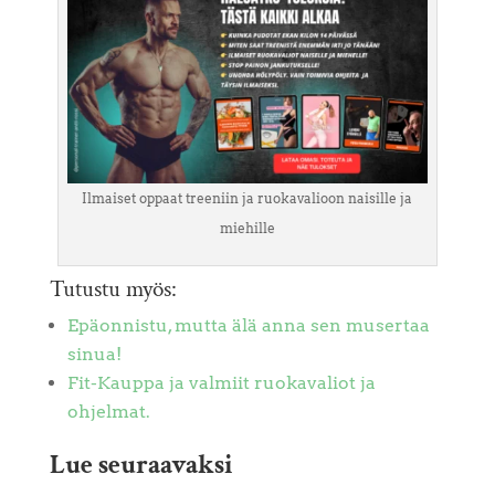
Ilmaiset oppaat treeniin ja ruokavalioon naisille ja
miehille
Tutustu myös:
Epäonnistu, mutta älä anna sen musertaa
sinua!
Fit-Kauppa ja valmiit ruokavaliot ja
ohjelmat.
Lue seuraavaksi