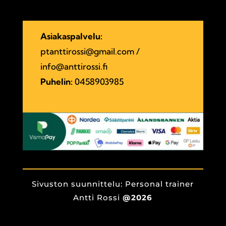
Asiakaspalvelu:
ptanttirossi@gmail.com
/
info@anttirossi.fi
Puhelin:
0458903985
Sivuston suunnittelu: Personal trainer
Antti Rossi
@2026