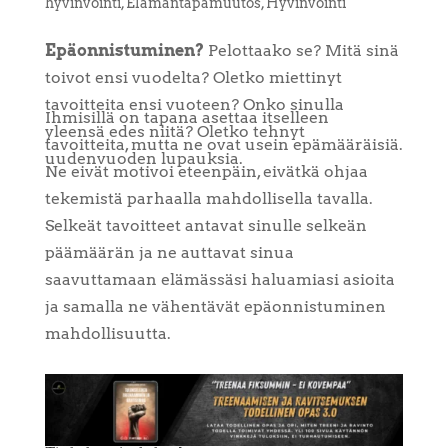
hyvinvointi
,
Elämäntapamuutos
,
Hyvinvointi
Epäonnistuminen?
Pelottaako se? Mitä sinä
toivot ensi vuodelta? Oletko miettinyt
tavoitteita ensi vuoteen? Onko sinulla
Ihmisillä on tapana asettaa itselleen
yleensä edes niitä? Oletko tehnyt
tavoitteita, mutta ne ovat usein epämääräisiä.
uudenvuoden lupauksia.
Ne eivät motivoi eteenpäin, eivätkä ohjaa
tekemistä parhaalla mahdollisella tavalla.
Selkeät tavoitteet antavat sinulle selkeän
päämäärän ja ne auttavat sinua
saavuttamaan elämässäsi haluamiasi asioita
ja samalla ne vähentävät epäonnistuminen
mahdollisuutta.