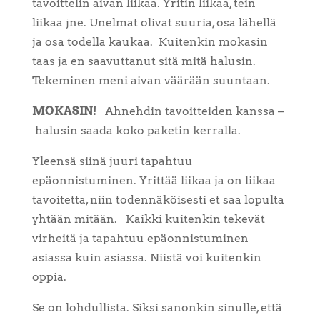
tavoittelin aivan liikaa. Yritin liikaa, tein
liikaa jne. Unelmat olivat suuria, osa lähellä
ja osa todella kaukaa.
Kuitenkin mokasin
taas ja en saavuttanut sitä mitä halusin.
Tekeminen meni aivan väärään suuntaan.
MOKASIN!
Ahnehdin tavoitteiden kanssa –
halusin saada koko paketin kerralla.
Yleensä siinä juuri tapahtuu
epäonnistuminen. Yrittää liikaa ja on liikaa
tavoitetta, niin todennäköisesti et saa lopulta
yhtään mitään.
Kaikki kuitenkin tekevät
virheitä ja tapahtuu epäonnistuminen
asiassa kuin asiassa. Niistä voi kuitenkin
oppia.
Se on lohdullista. Siksi sanonkin sinulle, että