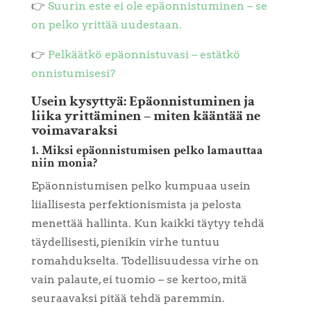
👉
Suurin este ei ole epäonnistuminen – se
on pelko yrittää uudestaan.
👉
Pelkäätkö epäonnistuvasi – estätkö
onnistumisesi?
Usein kysyttyä: Epäonnistuminen ja
liika yrittäminen – miten kääntää ne
voimavaraksi
1. Miksi epäonnistumisen pelko lamauttaa
niin monia?
Epäonnistumisen pelko kumpuaa usein
liiallisesta perfektionismista ja pelosta
menettää hallinta. Kun kaikki täytyy tehdä
täydellisesti, pienikin virhe tuntuu
romahdukselta. Todellisuudessa virhe on
vain palaute, ei tuomio – se kertoo, mitä
seuraavaksi pitää tehdä paremmin.