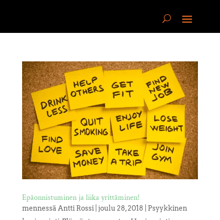
Epäonnistuminen ja liika yrittäminen!
mennessä
Antti Rossi
|
joulu 28, 2018
|
Psyykkinen