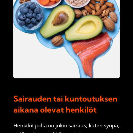
Sairauden tai kuntoutuksen
aikana olevat henkilöt
Henkilöt joilla on jokin sairaus, kuten syöpä,