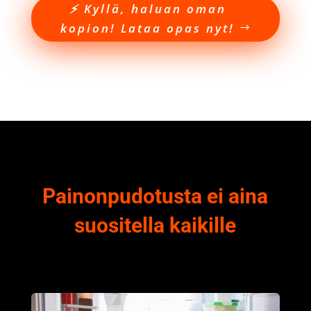
⚡️ Kyllä, haluan oman
kopion! Lataa opas nyt!
Painonpudotusta ei aina
suositella kaikille