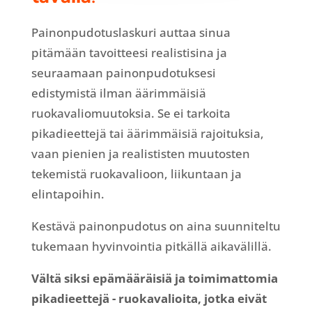
Painonpudotuslaskuri auttaa sinua
pitämään tavoitteesi realistisina ja
seuraamaan painonpudotuksesi
edistymistä ilman äärimmäisiä
ruokavaliomuutoksia. Se ei tarkoita
pikadieettejä tai äärimmäisiä rajoituksia,
vaan pienien ja realististen muutosten
tekemistä ruokavalioon, liikuntaan ja
elintapoihin.
Kestävä painonpudotus on aina suunniteltu
tukemaan hyvinvointia pitkällä aikavälillä.
Vältä siksi epämääräisiä ja toimimattomia
pikadieettejä - ruokavalioita, jotka eivät