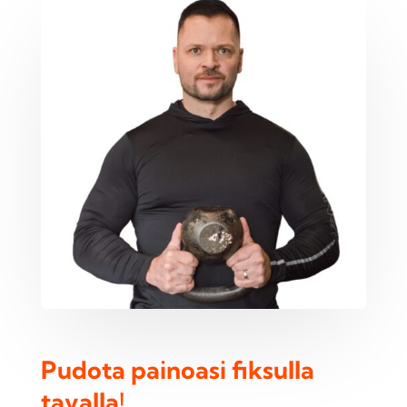
Pudota painoasi fiksulla
tavalla!