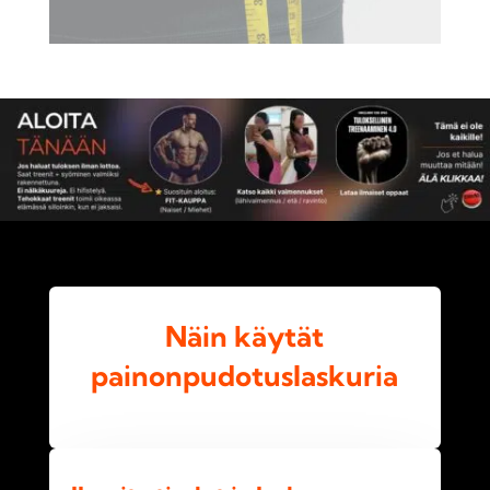
Näin käytät
painonpudotuslaskuria