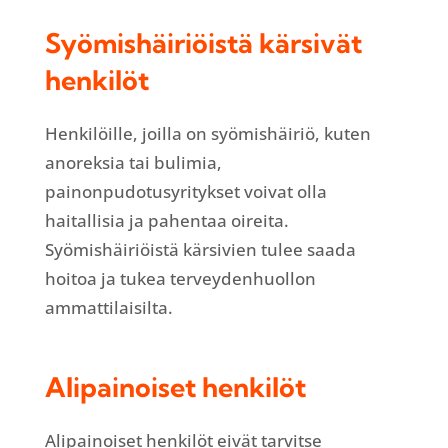
Syömishäiriöistä kärsivät
henkilöt
Henkilöille, joilla on syömishäiriö, kuten
anoreksia tai bulimia,
painonpudotusyritykset voivat olla
haitallisia ja pahentaa oireita.
Syömishäiriöistä kärsivien tulee saada
hoitoa ja tukea terveydenhuollon
ammattilaisilta.
Alipainoiset henkilöt
Alipainoiset henkilöt eivät tarvitse