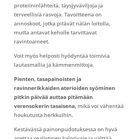
proteiininlähteitä, täysjyväviljoja ja
terveellisiä rasvoja. Tavoitteena on
annoskoot, jotka pitävät nälän loitolla,
mutta antavat keholle tarvittavat
ravintoaineet.
Voit myös helposti hyödyntää toimivia
lautasmallia ja kämmenmittoja.
Pienten, tasapainoisten ja
ravinnerikkaiden aterioiden syöminen
pitkin päivää auttaa pitämään
verensokerin tasaisena,
mikä voi vähentää
houkutusta herkkuihin.
Kestävässä painonpudotuksessa on hyvä
asettaa realistinen kalorivaje ja välttää