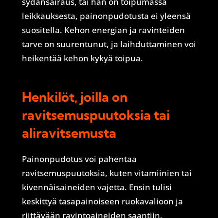
sydänsairaus, tai hän on toipumassa
leikkauksesta, painonpudotusta ei yleensä
suositella. Kehon energian ja ravinteiden
tarve on suurentunut, ja laihduttaminen voi
heikentää kehon kykyä toipua.
Henkilöt, joilla on
ravitsemuspuutoksia tai
aliravitsemusta
Painonpudotus voi pahentaa
ravitsemuspuutoksia, kuten vitamiinien tai
kivennäisaineiden vajetta. Ensin tulisi
keskittyä tasapainoiseen ruokavalioon ja
riittävään ravintoaineiden saantiin.