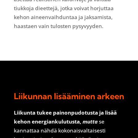
tiukkoja dieettejä, jotka voivat horjuttaa
kehon aineenvaihduntaa ja jaksamista,
haastaen vain tulosten pysyvyyden.
Liikunnan lisääminen arkeen
Liikunta tukee painonpudotusta ja lisää
kehon energiankulutusta,
mutta
se
kannattaa nähdä kokonaisvaltaisesti