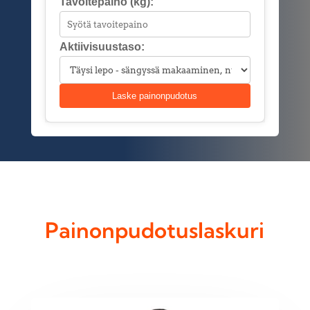
Tavoitepaino (kg):
Aktiivisuustaso:
Laske painonpudotus
Painonpudotuslaskuri