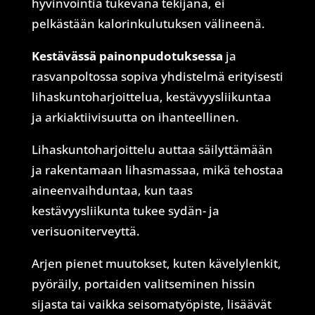
hyvinvointia tukevana tekijänä, ei
pelkästään kalorinkulutuksen välineenä.
Kestävässä painonpudotuksessa
ja
rasvanpoltossa sopiva yhdistelmä erityisesti
lihaskuntoharjoittelua, kestävyysliikuntaa
ja arkiaktiivisuutta on ihanteellinen.
Lihaskuntoharjoittelu auttaa säilyttämään
ja rakentamaan lihasmassaa, mikä tehostaa
aineenvaihduntaa, kun taas
kestävyysliikunta tukee sydän- ja
verisuoniterveyttä.
Arjen pienet muutokset, kuten kävelylenkit,
pyöräily, portaiden valitseminen hissin
sijasta tai vaikka seisomatyöpiste, lisäävät