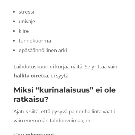
stressi
univaje
kiire
tunnekuorma
epäsäännöllinen arki
Laihdutuskuuri ei korjaa näitä. Se yrittää vain
hallita oiretta
, ei syytä.
Miksi “kurinalaisuus” ei ole
ratkaisu?
Ajatus siitä, että pysyvä painonhallinta vaatii
vain enemmän tahdonvoimaa, on:
👉
vanhentunut