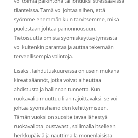
voi toimia palkintona tai lohduksi stressaavissa
tilanteissa. Tämä voi johtaa siihen, että
syömme enemmän kuin tarvitsemme, mikä
puolestaan johtaa painonnousuun.
Tietoisuutta omista syömiskäyttäytymisistä
voi kuitenkin parantaa ja auttaa tekemään
terveellisempiä valintoja.
Lisäksi, laihdutuskuureissa on usein mukana
kireät säännöt, jotka voivat aiheuttaa
ahdistusta ja hallinnan tunnetta. Kun
ruokavalio muuttuu liian rajoittavaksi, se voi
johtaa syömishäiriöiden kehittymiseen.
Tämän vuoksi on suositeltavaa lähestyä
ruokavaliota joustavasti, sallimalla itselleen
herkkupäiviä ja nauttimalla monenlaisista