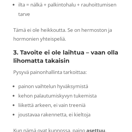
ilta = nälkä + palkintohalu + rauhoittumisen
tarve
Tämä ei ole heikkoutta. Se on hermoston ja
hormonien yhteispeliä.
3. Tavoite ei ole laihtua – vaan olla
lihomatta takaisin
Pysyvä painonhallinta tarkoittaa:
painon vaihtelun hyväksymistä
kehon palautumiskyvyn tukemista
liikettä arkeen, ei vain treeniä
joustavaa rakennetta, ei kieltoja
Kun nämä ovat kunnossa, paino
asettuu
.