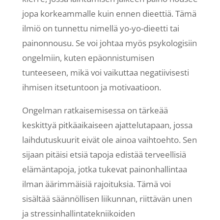
jopa korkeammalle kuin ennen dieettiä. Tämä
ilmiö on tunnettu nimellä yo-yo-dieetti tai
painonnousu. Se voi johtaa myös psykologisiin
ongelmiin, kuten epäonnistumisen
tunteeseen, mikä voi vaikuttaa negatiivisesti
ihmisen itsetuntoon ja motivaatioon.
Ongelman ratkaisemisessa on tärkeää
keskittyä pitkäaikaiseen ajattelutapaan, jossa
laihdutuskuurit eivät ole ainoa vaihtoehto. Sen
sijaan pitäisi etsiä tapoja edistää terveellisiä
elämäntapoja, jotka tukevat painonhallintaa
ilman äärimmäisiä rajoituksia. Tämä voi
sisältää säännöllisen liikunnan, riittävän unen
ja stressinhallintatekniikoiden