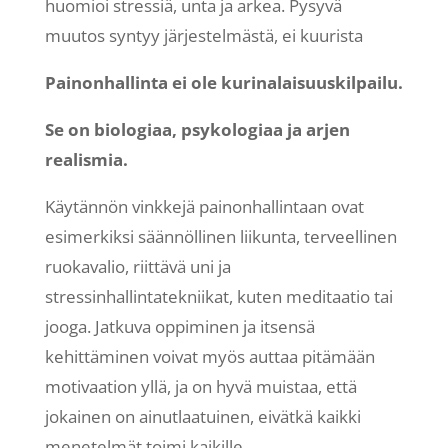
huomioi stressiä, unta ja arkea. Pysyvä
muutos syntyy järjestelmästä, ei kuurista
Painonhallinta ei ole kurinalaisuuskilpailu.
Se on biologiaa, psykologiaa ja arjen
realismia.
Käytännön vinkkejä painonhallintaan ovat
esimerkiksi säännöllinen liikunta, terveellinen
ruokavalio, riittävä uni ja
stressinhallintatekniikat, kuten meditaatio tai
jooga. Jatkuva oppiminen ja itsensä
kehittäminen voivat myös auttaa pitämään
motivaation yllä, ja on hyvä muistaa, että
jokainen on ainutlaatuinen, eivätkä kaikki
menetelmät toimi kaikille.