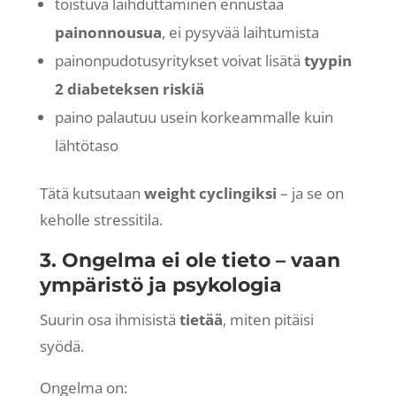
toistuva laihduttaminen ennustaa
painonnousua
, ei pysyvää laihtumista
painonpudotusyritykset voivat lisätä
tyypin
2 diabeteksen riskiä
paino palautuu usein korkeammalle kuin
lähtötaso
Tätä kutsutaan
weight cyclingiksi
– ja se on
keholle stressitila.
3. Ongelma ei ole tieto – vaan
ympäristö ja psykologia
Suurin osa ihmisistä
tietää
, miten pitäisi
syödä.
Ongelma on: