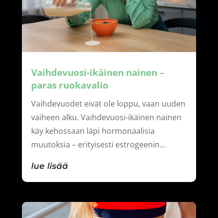
Vaihdevuosi-ikäinen nainen –
paras ruokavalio
Vaihdevuodet eivät ole loppu, vaan uuden
vaiheen alku. Vaihdevuosi-ikäinen nainen
käy kehossaan läpi hormonaalisia
muutoksia – erityisesti estrogeenin...
lue lisää