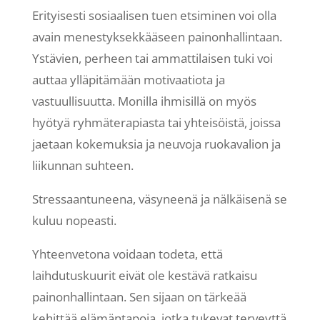
Erityisesti sosiaalisen tuen etsiminen voi olla
avain menestyksekkääseen painonhallintaan.
Ystävien, perheen tai ammattilaisen tuki voi
auttaa ylläpitämään motivaatiota ja
vastuullisuutta. Monilla ihmisillä on myös
hyötyä ryhmäterapiasta tai yhteisöistä, joissa
jaetaan kokemuksia ja neuvoja ruokavalion ja
liikunnan suhteen.
Stressaantuneena, väsyneenä ja nälkäisenä se
kuluu nopeasti.
Yhteenvetona voidaan todeta, että
laihdutuskuurit eivät ole kestävä ratkaisu
painonhallintaan. Sen sijaan on tärkeää
kehittää elämäntapoja, jotka tukevat terveyttä