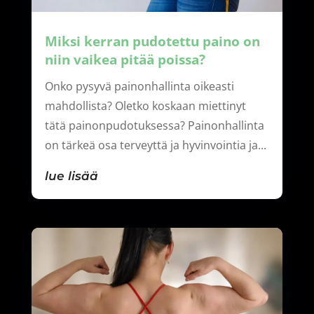
Miksi kerran pudotettu paino on
niin vaikea pitää poissa?
Onko pysyvä painonhallinta oikeasti
mahdollista? Oletko koskaan miettinyt
tätä painonpudotuksessa? Painonhallinta
on tärkeä osa terveyttä ja hyvinvointia ja...
lue lisää