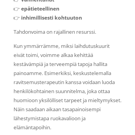
👉
epätieteellinen
👉
inhimillisesti kohtuuton
Tahdonvoima on rajallinen resurssi.
Kun ymmärrämme, miksi laihdutuskuurit
eivät toimi, voimme alkaa kehittää
kestävämpiä ja terveempiä tapoja hallita
painoamme. Esimerkiksi, keskustelemalla
ravitsemusterapeutin kanssa voidaan luoda
henkilökohtainen suunnitelma, joka ottaa
huomioon yksilölliset tarpeet ja mieltymykset.
Näin saadaan aikaan tasapainoisempi
lähestymistapa ruokavalioon ja
elämäntapoihin.