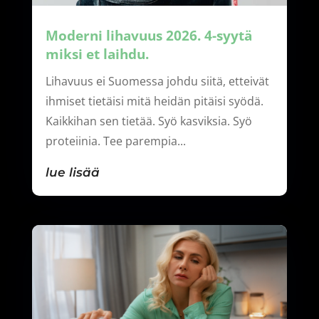
Moderni lihavuus 2026. 4-syytä
miksi et laihdu.
Lihavuus ei Suomessa johdu siitä, etteivät
ihmiset tietäisi mitä heidän pitäisi syödä.
Kaikkihan sen tietää. Syö kasviksia. Syö
proteiinia. Tee parempia...
lue lisää