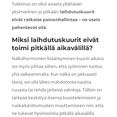
Tutkimus on ollut asiasta yllättävän
yksimielinen jo pitkään:
laihdutuskuurit
eivät ratkaise painonhallintaa – ne usein
pahentavat sitä.
Miksi laihdutuskuurit eivät
toimi pitkällä aikavälillä?
Nälkähormonien lisääntyminen kuurin aikana
voi myös johtaa siihen, että syöminen tuntuu
yhä vaikeammalta. Kun nälkä on jatkuvasti
läsnä, voi olla lähes mahdotonta nauttia
ruuasta tai tehdä järkeviä valintoja. Tällöin on
tärkeää keskittyä itsensä kuuntelemiseen ja
ruokailutottumusten muuttamiseen niin, että
ne tukevat hyvinvointia pitkällä aikavälillä.