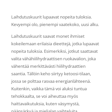
Laihdutuskuurit lupaavat nopeita tuloksia.
Kevyempi olo, pienempi vaatekoko, uusi alku.
Laihdutuskuurit saavat monet ihmiset
kokeilemaan erilaisia dieettejä, jotka lupaavat
nopeita tuloksia. Esimerkiksi, jotkut saattavat
valita vähähiilihydraattisen ruokavalion, joka
vähentää merkittävästi hiilihydraattien
saantia. Tällöin keho siirtyy ketoosi-tilaan,
jossa se polttaa rasvaa energianlähteenä.
Kuitenkin, vaikka tämä voi aluksi tuntua
tehokkaalta, se voi aiheuttaa myös
haittavaikutuksia, kuten väsymystä,
päänsärkyä ja mielialan vaihteluita.