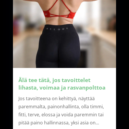
Älä tee tätä, jos tavoittelet
lihasta, voimaa ja rasvanpolttoa
Jos tavoitteena on kehittyä, näyttää
paremmalta, painonhallinta, olla timmi,
fitti, terve, elossa ja voida paremmin tai
pitää paino hallinnassa, yksi asia on...