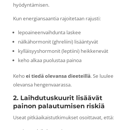
hyödyntämisen.
Kun energiansaantia rajoitetaan rajusti:
lepoaineenvaihdunta laskee
nälkähormonit (ghreliini) lisääntyvät
kylläisyyshormonit (leptiini) heikkenevät
keho alkaa puolustaa painoa
Keho
ei tiedä olevansa dieeteillä
. Se luulee
olevansa hengenvaarassa.
2. Laihdutuskuurit lisäävät
painon palautumisen riskiä
Useat pitkäaikaistutkimukset osoittavat, että: