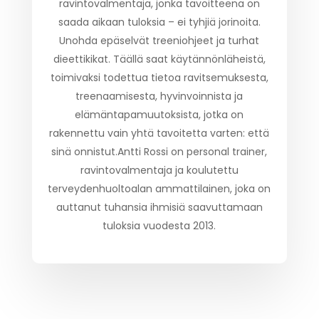
ravintovalmentaja, jonka tavoitteena on
saada aikaan tuloksia – ei tyhjiä jorinoita.
Unohda epäselvät treeniohjeet ja turhat
dieettikikat. Täällä saat käytännönläheistä,
toimivaksi todettua tietoa ravitsemuksesta,
treenaamisesta, hyvinvoinnista ja
elämäntapamuutoksista, jotka on
rakennettu vain yhtä tavoitetta varten: että
sinä onnistut.Antti Rossi on personal trainer,
ravintovalmentaja ja koulutettu
terveydenhuoltoalan ammattilainen, joka on
auttanut tuhansia ihmisiä saavuttamaan
tuloksia vuodesta 2013.