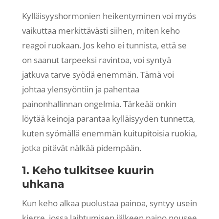
Kylläisyyshormonien heikentyminen voi myös
vaikuttaa merkittävästi siihen, miten keho
reagoi ruokaan. Jos keho ei tunnista, että se
on saanut tarpeeksi ravintoa, voi syntyä
jatkuva tarve syödä enemmän. Tämä voi
johtaa ylensyöntiin ja pahentaa
painonhallinnan ongelmia. Tärkeää onkin
löytää keinoja parantaa kylläisyyden tunnetta,
kuten syömällä enemmän kuitupitoisia ruokia,
jotka pitävät nälkää pidempään.
1. Keho tulkitsee kuurin
uhkana
Kun keho alkaa puolustaa painoa, syntyy usein
kierre, jossa laihtumisen jälkeen paino nousee