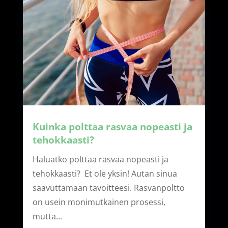
Kuinka polttaa rasvaa nopeasti ja
tehokkaasti?
Haluatko polttaa rasvaa nopeasti ja
tehokkaasti? Et ole yksin! Autan sinua
saavuttamaan tavoitteesi. Rasvanpoltto
on usein monimutkainen prosessi,
mutta...