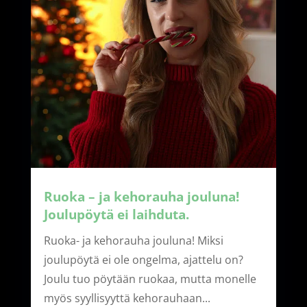
Ruoka – ja kehorauha jouluna!
Joulupöytä ei laihduta.
Ruoka- ja kehorauha jouluna! Miksi
joulupöytä ei ole ongelma, ajattelu on?
Joulu tuo pöytään ruokaa, mutta monelle
myös syyllisyyttä kehorauhaan...